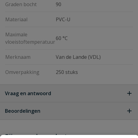
Graden bocht
90
Materiaal
PVC-U
Maximale
60 °C
vloeistoftemperatuur
Merknaam
Van de Lande (VDL)
Omverpakking
250 stuks
Vraag en antwoord
Geen vragen
Beoordelingen
Heb je zelf ook een vraag over
Stel jouw
Bijpassende producten
Schrijf zelf een beoordeling
vraag
dit product?