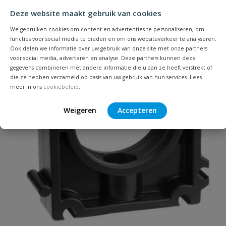
Deze website maakt gebruik van cookies
Je beoordeelt:
VDL PVC knie 32 mm x 3/4"
buitendraad PN 10
We gebruiken cookies om content en advertenties te personaliseren, om
functies voor social media te bieden en om ons websiteverkeer te analyseren.
Populair
Ook delen we informatie over uw gebruik van onze site met onze partners
Uw waardering:
voor social media, adverteren en analyse. Deze partners kunnen deze
gegevens combineren met andere informatie die u aan ze heeft verstrekt of
die ze hebben verzameld op basis van uw gebruik van hun services. Lees
meer in ons
cookiebeleid
.
Weigeren
Accepteren
Naam
Samenvatting
Beoordeling