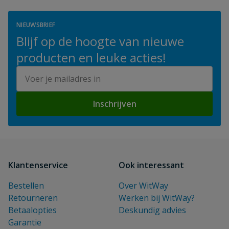
NIEUWSBRIEF
Blijf op de hoogte van nieuwe
producten en leuke acties!
E-mailadres
Inschrijven
Klantenservice
Ook interessant
Bestellen
Over WitWay
Retourneren
Werken bij WitWay?
Betaalopties
Deskundig advies
Garantie