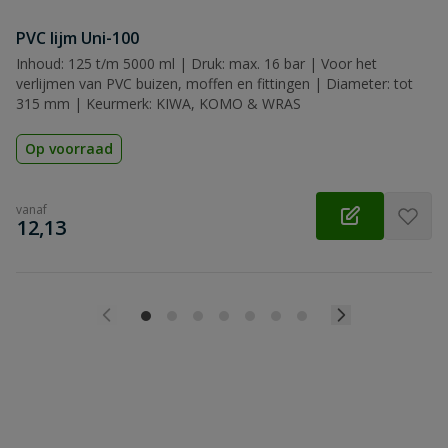
PVC lijm Uni-100
Inhoud: 125 t/m 5000 ml | Druk: max. 16 bar | Voor het
verlijmen van PVC buizen, moffen en fittingen | Diameter: tot
315 mm | Keurmerk: KIWA, KOMO & WRAS
Op voorraad
vanaf
€
12,13