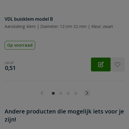
VDL buisklem model B
Beoordeling versturen
Aansluiting: klem | Diameter: 12 t/m 32 mm | Kleur: zwart
Op voorraad
vanaf
€
0,51
Andere producten die mogelijk iets voor je
zijn!