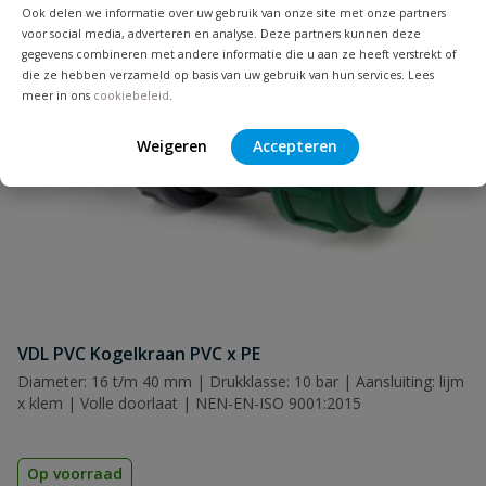
Ook delen we informatie over uw gebruik van onze site met onze partners
voor social media, adverteren en analyse. Deze partners kunnen deze
gegevens combineren met andere informatie die u aan ze heeft verstrekt of
die ze hebben verzameld op basis van uw gebruik van hun services. Lees
Naam
meer in ons
cookiebeleid
.
Weigeren
Accepteren
Samenvatting
Beoordeling
VDL PVC Kogelkraan PVC x PE
Beoordeling versturen
Diameter: 16 t/m 40 mm | Drukklasse: 10 bar | Aansluiting: lijm
x klem | Volle doorlaat | NEN-EN-ISO 9001:2015
Op voorraad