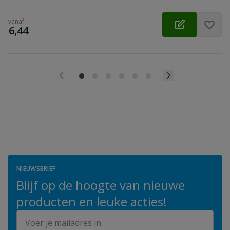
vanaf
€
6,44
NIEUWSBRIEF
Blijf op de hoogte van nieuwe
producten en leuke acties!
E-mailadres