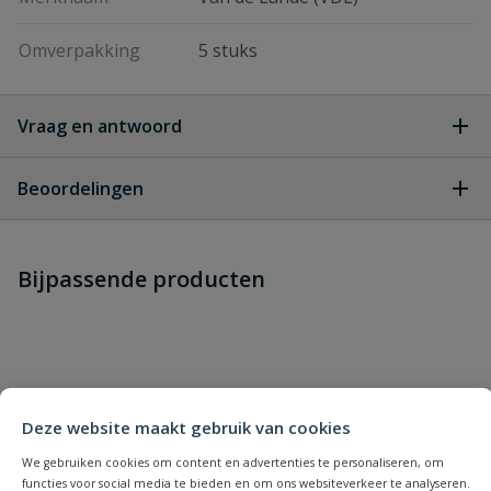
Omverpakking
5 stuks
Vraag en antwoord
Geen vragen
Beoordelingen
Heb je zelf ook een vraag over
Stel jouw
Bijpassende producten
Schrijf zelf een beoordeling
vraag
dit product?
Je beoordeelt:
VDL PVC kogelkraan 2 x 2 1/2''
binnendraad
Uw waardering:
Deze website maakt gebruik van cookies
We gebruiken cookies om content en advertenties te personaliseren, om
functies voor social media te bieden en om ons websiteverkeer te analyseren.