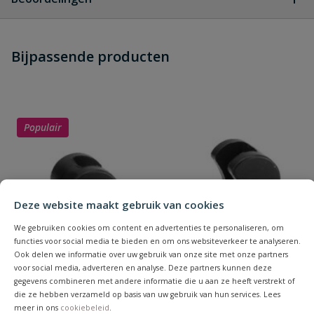
Heb je zelf ook een vraag over
Stel jouw
Bijpassende producten
Schrijf zelf een beoordeling
vraag
dit product?
Je beoordeelt:
VDL PVC lijmring 16 mm x 1/4'' PN
16
Populair
Uw waardering:
Deze website maakt gebruik van cookies
We gebruiken cookies om content en advertenties te personaliseren, om
functies voor social media te bieden en om ons websiteverkeer te analyseren.
Naam
Ook delen we informatie over uw gebruik van onze site met onze partners
voor social media, adverteren en analyse. Deze partners kunnen deze
gegevens combineren met andere informatie die u aan ze heeft verstrekt of
die ze hebben verzameld op basis van uw gebruik van hun services. Lees
Samenvatting
meer in ons
cookiebeleid
.