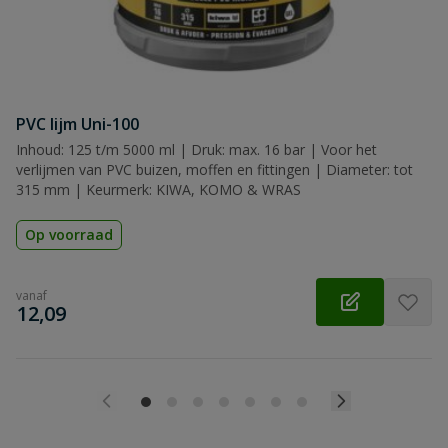
PVC lijm Uni-100
Inhoud: 125 t/m 5000 ml | Druk: max. 16 bar | Voor het
verlijmen van PVC buizen, moffen en fittingen | Diameter: tot
315 mm | Keurmerk: KIWA, KOMO & WRAS
Op voorraad
vanaf
€
12,09