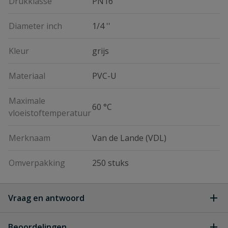
Drukklasse
PN16
Diameter inch
1/4 ''
Kleur
grijs
Materiaal
PVC-U
Maximale
60 °C
vloeistoftemperatuur
Merknaam
Van de Lande (VDL)
Omverpakking
250 stuks
Vraag en antwoord
Geen vragen
Beoordelingen