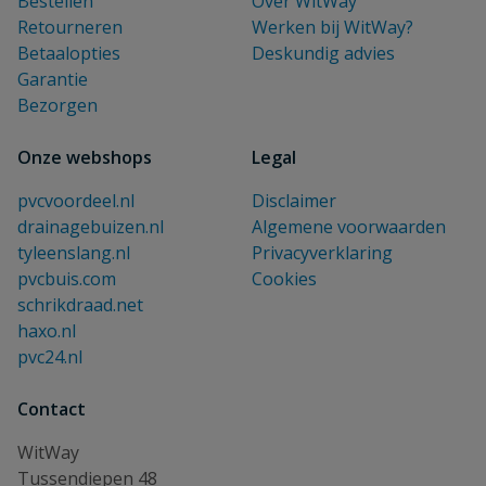
Bestellen
Over WitWay
Retourneren
Werken bij WitWay?
Betaalopties
Deskundig advies
Garantie
Bezorgen
Onze webshops
Legal
pvcvoordeel.nl
Disclaimer
drainagebuizen.nl
Algemene voorwaarden
tyleenslang.nl
Privacyverklaring
pvcbuis.com
Cookies
schrikdraad.net
haxo.nl
pvc24.nl
Contact
WitWay
Tussendiepen 48