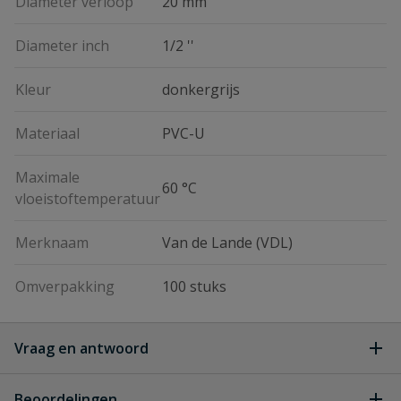
Diameter verloop
20 mm
Diameter inch
1/2 ''
Kleur
donkergrijs
Materiaal
PVC-U
Maximale
60 °C
vloeistoftemperatuur
Merknaam
Van de Lande (VDL)
Omverpakking
100 stuks
Vraag en antwoord
Geen vragen
Beoordelingen