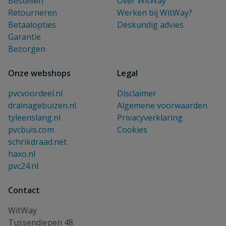
Bestellen
Over WitWay
Retourneren
Werken bij WitWay?
Betaalopties
Deskundig advies
Garantie
Bezorgen
Onze webshops
Legal
pvcvoordeel.nl
Disclaimer
drainagebuizen.nl
Algemene voorwaarden
tyleenslang.nl
Privacyverklaring
pvcbuis.com
Cookies
schrikdraad.net
haxo.nl
pvc24.nl
Contact
WitWay
Tussendiepen 48