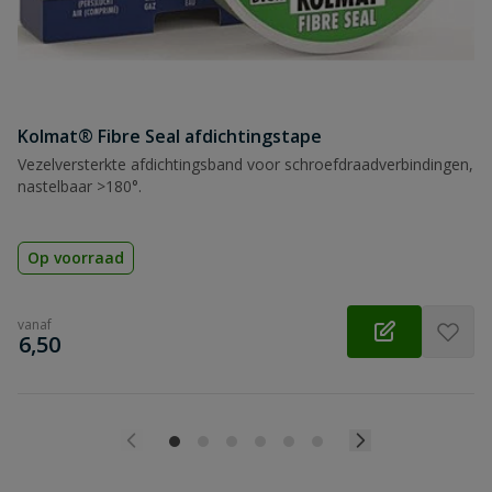
Kolmat® Fibre Seal afdichtingstape
Vezelversterkte afdichtingsband voor schroefdraadverbindingen,
nastelbaar >180°.
Op voorraad
vanaf
€
6,50