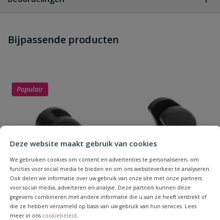
Heb je zelf ook een vraag over
Stel jouw
Bijpassende producten
Schrijf zelf een beoordeling
vraag
dit product?
Je beoordeelt:
VDL PVC slangpilaar (draad) 1/2'' x
22 x 20
Populair
Uw waardering:
Deze website maakt gebruik van cookies
We gebruiken cookies om content en advertenties te personaliseren, om
functies voor social media te bieden en om ons websiteverkeer te analyseren.
Naam
Ook delen we informatie over uw gebruik van onze site met onze partners
voor social media, adverteren en analyse. Deze partners kunnen deze
gegevens combineren met andere informatie die u aan ze heeft verstrekt of
die ze hebben verzameld op basis van uw gebruik van hun services. Lees
Samenvatting
meer in ons
cookiebeleid
.