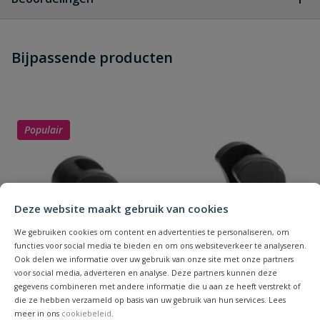
Heb je zelf ook een vraag over
Stel jouw
Bijpassende producten
Schrijf zelf een beoordeling
vraag
dit product?
Je beoordeelt:
VDL PVC slangpilaar (lijm ) 16 x 18 x
16 mm
Populair
Uw waardering:
Deze website maakt gebruik van cookies
We gebruiken cookies om content en advertenties te personaliseren, om
functies voor social media te bieden en om ons websiteverkeer te analyseren.
Naam
Ook delen we informatie over uw gebruik van onze site met onze partners
voor social media, adverteren en analyse. Deze partners kunnen deze
gegevens combineren met andere informatie die u aan ze heeft verstrekt of
die ze hebben verzameld op basis van uw gebruik van hun services. Lees
Samenvatting
meer in ons
cookiebeleid
.