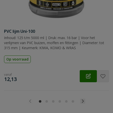
PVC lijm Uni-100
Inhoud: 125 t/m 5000 ml | Druk: max. 16 bar | Voor het
verlijmen van PVC buizen, moffen en fittingen | Diameter: tot
315 mm | Keurmerk: KIWA, KOMO & WRAS
Op voorraad
vanaf
€
12,13