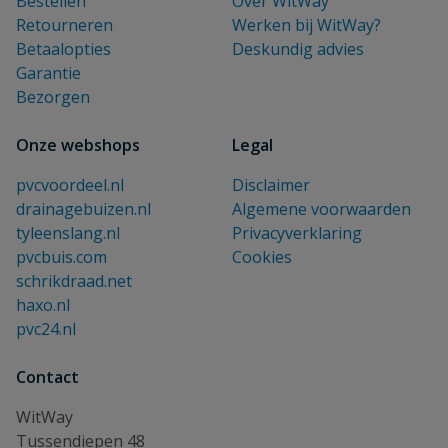
Bestellen
Over WitWay
Retourneren
Werken bij WitWay?
Betaalopties
Deskundig advies
Garantie
Bezorgen
Onze webshops
Legal
pvcvoordeel.nl
Disclaimer
drainagebuizen.nl
Algemene voorwaarden
tyleenslang.nl
Privacyverklaring
pvcbuis.com
Cookies
schrikdraad.net
haxo.nl
pvc24.nl
Contact
WitWay
Tussendiepen 48