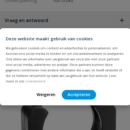
Omverpakking
100 stuks
Vraag en antwoord
Geen vragen
Beoordelingen
Deze website maakt gebruik van cookies
We gebruiken cookies om content en advertenties te personaliseren, om
Heb je zelf ook een vraag over
functies voor social media te bieden en om ons websiteverkeer te analyseren.
Stel jouw
Bijpassende producten
Ook delen we informatie over uw gebruik van onze site met onze partners
Schrijf zelf een beoordeling
vraag
dit product?
voor social media, adverteren en analyse. Deze partners kunnen deze
gegevens combineren met andere informatie die u aan ze heeft verstrekt of
Je beoordeelt:
VDL PVC t-stuk 20 x 20 x 20 mm 90°
die ze hebben verzameld op basis van uw gebruik van hun services. Lees
PN 16
meer in ons
cookiebeleid
.
Populair
Weigeren
Accepteren
Uw waardering: