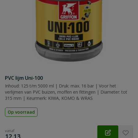
PVC lijm Uni-100
Inhoud: 125 t/m 5000 ml | Druk: max. 16 bar | Voor het
verlijmen van PVC buizen, moffen en fittingen | Diameter: tot
315 mm | Keurmerk: KIWA, KOMO & WRAS
Op voorraad
vanaf
€
12,13