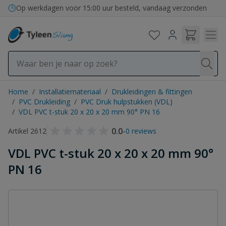
Ga naar de inhoud
Bezorging in binnen- en buitenland
Op werkdagen voor 15:00 uur besteld, vandaag verzonden
Home
/
Installatiemateriaal
/
Drukleidingen & fittingen
/
PVC Drukleiding
/
PVC Druk hulpstukken (VDL)
/
VDL PVC t-stuk 20 x 20 x 20 mm 90° PN 16
0.0
-
Artikel 2612
0 reviews
VDL PVC t-stuk 20 x 20 x 20 mm 90°
PN 16