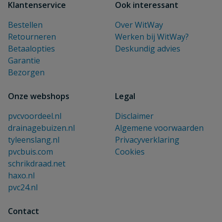
Klantenservice
Ook interessant
Bestellen
Over WitWay
Retourneren
Werken bij WitWay?
Betaalopties
Deskundig advies
Garantie
Bezorgen
Onze webshops
Legal
pvcvoordeel.nl
Disclaimer
drainagebuizen.nl
Algemene voorwaarden
tyleenslang.nl
Privacyverklaring
pvcbuis.com
Cookies
schrikdraad.net
haxo.nl
pvc24.nl
Contact