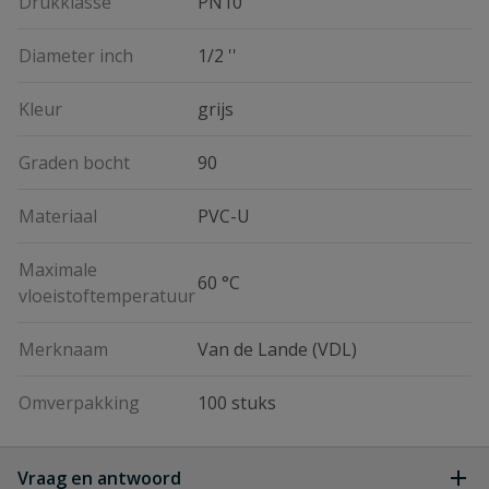
Drukklasse
PN10
Diameter inch
1/2 ''
Kleur
grijs
Graden bocht
90
Materiaal
PVC-U
Maximale
60 °C
vloeistoftemperatuur
Merknaam
Van de Lande (VDL)
Omverpakking
100 stuks
Vraag en antwoord