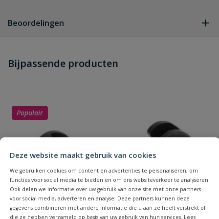
Geen vragen
Beoordelingen
Heb je zelf ook een vraag over
Stel jouw
Bijpassende producten
Schrijf zelf een beoordeling
vraag
dit product?
Je beoordeelt:
VDL PVC t-stuk 20 mm x 1/2''
binnendraad PN 10
Populair
Uw waardering:
Deze website maakt gebruik van cookies
We gebruiken cookies om content en advertenties te personaliseren, om
functies voor social media te bieden en om ons websiteverkeer te analyseren.
Ook delen we informatie over uw gebruik van onze site met onze partners
voor social media, adverteren en analyse. Deze partners kunnen deze
Naam
gegevens combineren met andere informatie die u aan ze heeft verstrekt of
die ze hebben verzameld op basis van uw gebruik van hun services. Lees