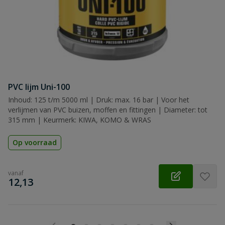
PVC lijm Uni-100
Inhoud: 125 t/m 5000 ml | Druk: max. 16 bar | Voor het
verlijmen van PVC buizen, moffen en fittingen | Diameter: tot
315 mm | Keurmerk: KIWA, KOMO & WRAS
Op voorraad
vanaf
€
12,13