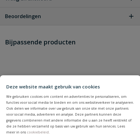
Geen vragen
Beoordelingen
Heb je zelf ook een vraag over
Stel jouw
Bijpassende producten
Schrijf zelf een beoordeling
vraag
dit product?
Je beoordeelt:
VDL PVC terugslagklep 32 mm
veerbelast
Uw waardering:
Deze website maakt gebruik van cookies
We gebruiken cookies om content en advertenties te personaliseren, om
functies voor social media te bieden en om ons websiteverkeer te analyseren.
Ook delen we informatie over uw gebruik van onze site met onze partners
voor social media, adverteren en analyse. Deze partners kunnen deze
gegevens combineren met andere informatie die u aan ze heeft verstrekt of
die ze hebben verzameld op basis van uw gebruik van hun services. Lees
Naam
meer in ons
cookiebeleid
.