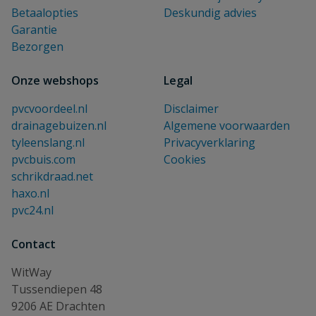
Betaalopties
Deskundig advies
Garantie
Bezorgen
Onze webshops
Legal
pvcvoordeel.nl
Disclaimer
drainagebuizen.nl
Algemene voorwaarden
tyleenslang.nl
Privacyverklaring
pvcbuis.com
Cookies
schrikdraad.net
haxo.nl
pvc24.nl
Contact
WitWay
Tussendiepen 48
9206 AE Drachten