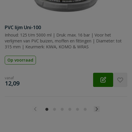
PVC lijm Uni-100
Inhoud: 125 t/m 5000 ml | Druk: max. 16 bar | Voor het
verlijmen van PVC buizen, moffen en fittingen | Diameter: tot
315 mm | Keurmerk: KIWA, KOMO & WRAS
Op voorraad
vanaf
€
12,09