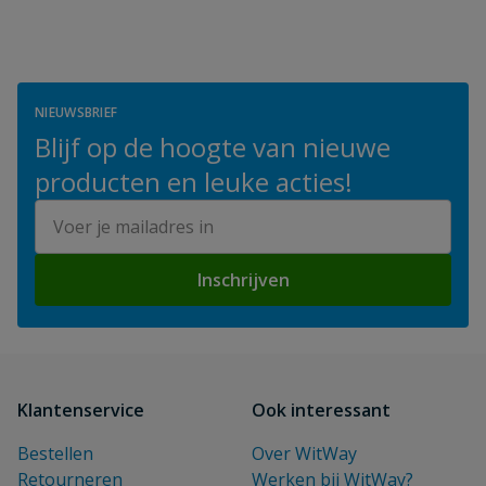
NIEUWSBRIEF
Blijf op de hoogte van nieuwe
producten en leuke acties!
E-mailadres
Inschrijven
Klantenservice
Ook interessant
Bestellen
Over WitWay
Retourneren
Werken bij WitWay?