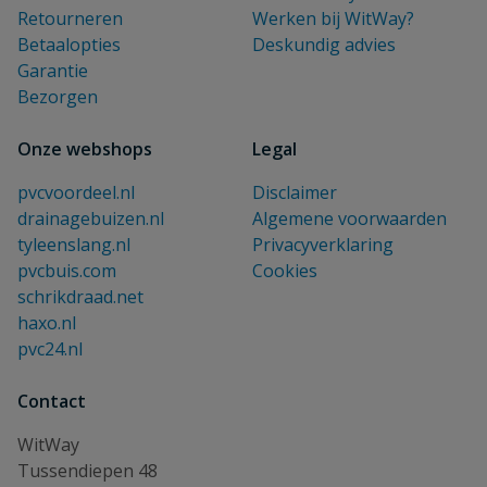
Retourneren
Werken bij WitWay?
Betaalopties
Deskundig advies
Garantie
Bezorgen
Onze webshops
Legal
pvcvoordeel.nl
Disclaimer
drainagebuizen.nl
Algemene voorwaarden
tyleenslang.nl
Privacyverklaring
pvcbuis.com
Cookies
schrikdraad.net
haxo.nl
pvc24.nl
Contact
WitWay
Tussendiepen 48