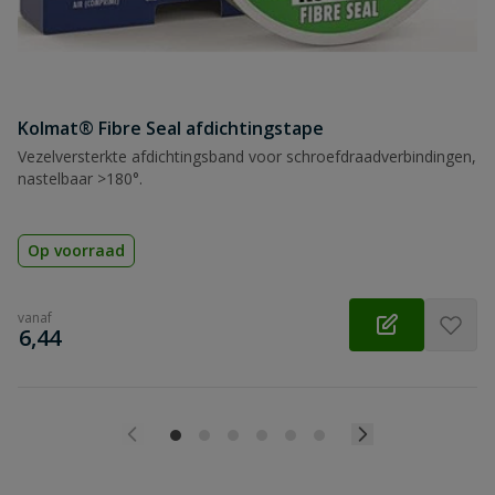
Kolmat® Fibre Seal afdichtingstape
Vezelversterkte afdichtingsband voor schroefdraadverbindingen,
nastelbaar >180°.
Op voorraad
vanaf
€
6,44