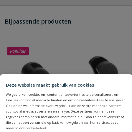
Heb je zelf ook een vraag over
Stel jouw
Bijpassende producten
Schrijf zelf een beoordeling
vraag
dit product?
Je beoordeelt:
VDL PVC verloopring 1 1/4'' x 1/2''
Uw waardering:
Populair
Deze website maakt gebruik van cookies
We gebruiken cookies om content en advertenties te personaliseren, om
Naam
functies voor social media te bieden en om ons websiteverkeer te analyseren.
Ook delen we informatie over uw gebruik van onze site met onze partners
voor social media, adverteren en analyse. Deze partners kunnen deze
Samenvatting
gegevens combineren met andere informatie die u aan ze heeft verstrekt of
die ze hebben verzameld op basis van uw gebruik van hun services. Lees
meer in ons
cookiebeleid
.