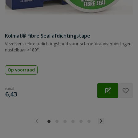
Kolmat® Fibre Seal afdichtingstape
Vezelversterkte afdichtingsband voor schroefdraadverbindingen,
nastelbaar >180°.
Op voorraad
vanaf
€
6,43