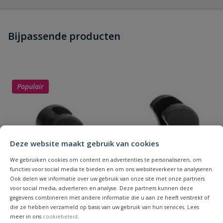
Heb je zelf ook een vraag over
Stel jouw
Bijpassende producten
Schrijf zelf een beoordeling
vraag
dit product?
Je beoordeelt:
VDL PVC verloopring 2" x 1 1/4"
Uw waardering:
Populair
Deze website maakt gebruik van cookies
We gebruiken cookies om content en advertenties te personaliseren, om
Naam
functies voor social media te bieden en om ons websiteverkeer te analyseren.
Ook delen we informatie over uw gebruik van onze site met onze partners
voor social media, adverteren en analyse. Deze partners kunnen deze
Samenvatting
gegevens combineren met andere informatie die u aan ze heeft verstrekt of
die ze hebben verzameld op basis van uw gebruik van hun services. Lees
meer in ons
cookiebeleid
.