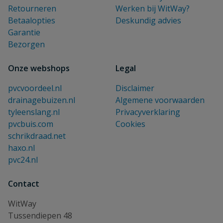
Retourneren
Werken bij WitWay?
Betaalopties
Deskundig advies
Garantie
Bezorgen
Onze webshops
Legal
pvcvoordeel.nl
Disclaimer
drainagebuizen.nl
Algemene voorwaarden
tyleenslang.nl
Privacyverklaring
pvcbuis.com
Cookies
schrikdraad.net
haxo.nl
pvc24.nl
Contact
WitWay
Tussendiepen 48