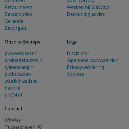
Bestellen
Over WitWay
Retourneren
Werken bij WitWay?
Betaalopties
Deskundig advies
Garantie
Bezorgen
Onze webshops
Legal
pvcvoordeel.nl
Disclaimer
drainagebuizen.nl
Algemene voorwaarden
tyleenslang.nl
Privacyverklaring
pvcbuis.com
Cookies
schrikdraad.net
haxo.nl
pvc24.nl
Contact
WitWay
Tussendiepen 48