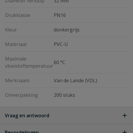
Diameter verloop
32 mm
Drukklasse
PN16
Kleur
donkergrijs
Materiaal
PVC-U
Maximale
60 °C
vloeistoftemperatuur
Merknaam
Van de Lande (VDL)
Omverpakking
200 stuks
Vraag en antwoord
Geen vragen
Beoordelingen