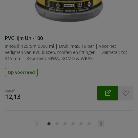
PVC lijm Uni-100
Inhoud: 125 t/m 5000 ml | Druk: max. 16 bar | Voor het
verlijmen van PVC buizen, moffen en fittingen | Diameter: tot
315 mm | Keurmerk: KIWA, KOMO & WRAS
Op voorraad
vanaf
€
12,13