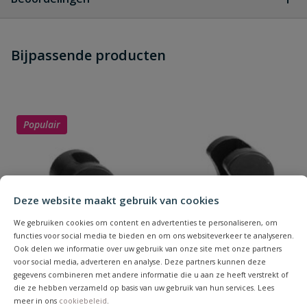
Heb je zelf ook een vraag over
Stel jouw
Bijpassende producten
Schrijf zelf een beoordeling
vraag
dit product?
Je beoordeelt:
VDL PVC verloopring lijm 50 x 32
mm PN 16
Populair
Uw waardering:
Deze website maakt gebruik van cookies
We gebruiken cookies om content en advertenties te personaliseren, om
functies voor social media te bieden en om ons websiteverkeer te analyseren.
Naam
Ook delen we informatie over uw gebruik van onze site met onze partners
voor social media, adverteren en analyse. Deze partners kunnen deze
gegevens combineren met andere informatie die u aan ze heeft verstrekt of
die ze hebben verzameld op basis van uw gebruik van hun services. Lees
Samenvatting
meer in ons
cookiebeleid
.