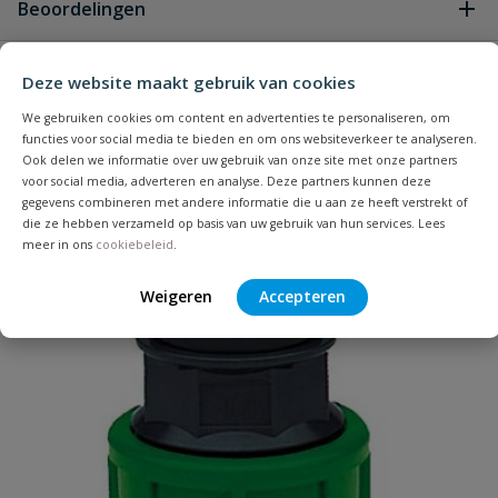
Beoordelingen
Heb je zelf ook een vraag over
Deze website maakt gebruik van cookies
Stel jouw
Bijpassende producten
Schrijf zelf een beoordeling
vraag
dit product?
We gebruiken cookies om content en advertenties te personaliseren, om
functies voor social media te bieden en om ons websiteverkeer te analyseren.
Je beoordeelt:
VDL tyleen T-stuk binnendraad 25
Ook delen we informatie over uw gebruik van onze site met onze partners
mm x 1'' x 25 mm
voor social media, adverteren en analyse. Deze partners kunnen deze
gegevens combineren met andere informatie die u aan ze heeft verstrekt of
die ze hebben verzameld op basis van uw gebruik van hun services. Lees
Uw waardering:
meer in ons
cookiebeleid
.
Weigeren
Accepteren
Naam
Samenvatting