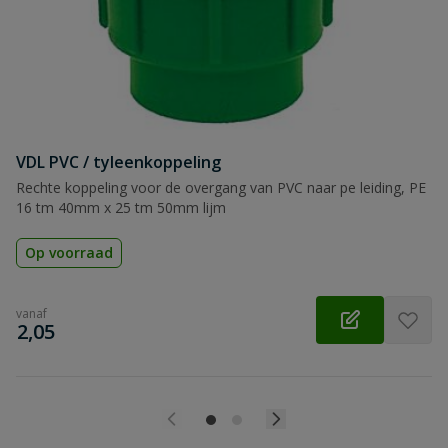
Beoordeling
VDL PVC / tyleenkoppeling
Beoordeling versturen
Rechte koppeling voor de overgang van PVC naar pe leiding, PE
16 tm 40mm x 25 tm 50mm lijm
Op voorraad
vanaf
€
2,05