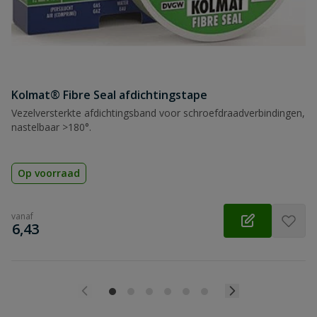
Kolmat® Fibre Seal afdichtingstape
Vezelversterkte afdichtingsband voor schroefdraadverbindingen,
nastelbaar >180°.
Op voorraad
vanaf
€
6,43