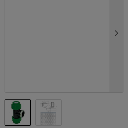
View larger image
View larger image