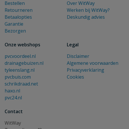
Bestellen
Over WitWay
Retourneren
Werken bij WitWay?
Betaalopties
Deskundig advies
Garantie
Bezorgen
Onze webshops
Legal
pvcvoordeel.nl
Disclaimer
drainagebuizen.nl
Algemene voorwaarden
tyleenslang.nl
Privacyverklaring
pvcbuis.com
Cookies
schrikdraad.net
haxo.nl
pvc24.nl
Contact
WitWay