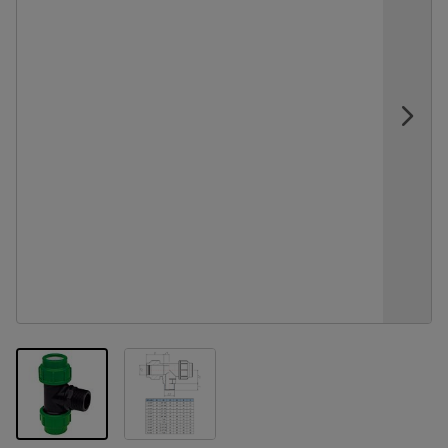
View larger image
View larger image