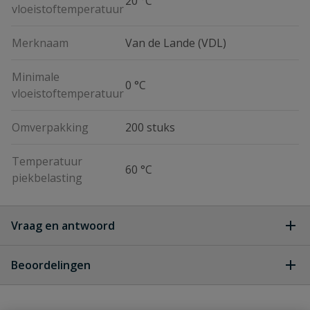
20 °C
vloeistoftemperatuur
Merknaam
Van de Lande (VDL)
Minimale
0 °C
vloeistoftemperatuur
Omverpakking
200 stuks
Temperatuur
60 °C
piekbelasting
Vraag en antwoord
Geen vragen
Beoordelingen
Heb je zelf ook een vraag over