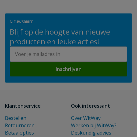
NIEUWSBRIEF
Blijf op de hoogte van nieuwe
producten en leuke acties!
E-mailadres
Inschrijven
Klantenservice
Ook interessant
Bestellen
Over WitWay
Retourneren
Werken bij WitWay?
Betaalopties
Deskundig advies