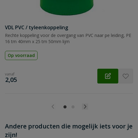
VDL PVC / tyleenkoppeling
Beoordeling versturen
Rechte koppeling voor de overgang van PVC naar pe leiding, PE
16 tm 40mm x 25 tm 50mm lijm
Op voorraad
vanaf
€
2,05
Andere producten die mogelijk iets voor je
zijn!