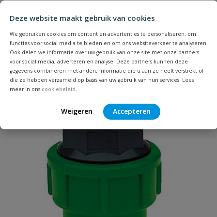
Stel jouw
Bijpassende producten
Schrijf zelf een beoordeling
vraag
dit product?
Deze website maakt gebruik van cookies
Je beoordeelt:
VDL tyleen T-stuk buitendraad 32
We gebruiken cookies om content en advertenties te personaliseren, om
mm x 1'' x 32 mm
functies voor social media te bieden en om ons websiteverkeer te analyseren.
Ook delen we informatie over uw gebruik van onze site met onze partners
voor social media, adverteren en analyse. Deze partners kunnen deze
Uw waardering:
gegevens combineren met andere informatie die u aan ze heeft verstrekt of
die ze hebben verzameld op basis van uw gebruik van hun services. Lees
meer in ons
cookiebeleid
.
Weigeren
Accepteren
Naam
Samenvatting
Beoordeling