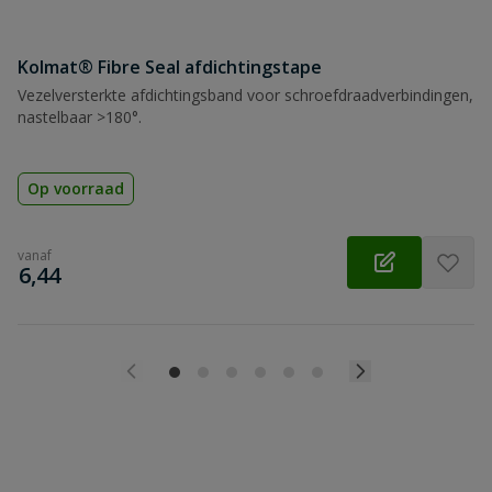
Kolmat® Fibre Seal afdichtingstape
Vezelversterkte afdichtingsband voor schroefdraadverbindingen,
nastelbaar >180°.
Op voorraad
vanaf
€
6,44