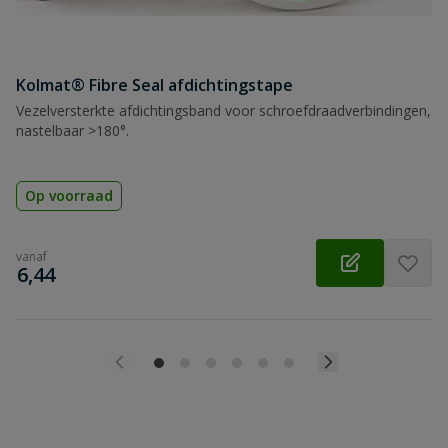
Kolmat® Fibre Seal afdichtingstape
Vezelversterkte afdichtingsband voor schroefdraadverbindingen,
nastelbaar >180°.
Op voorraad
vanaf
€
6,44