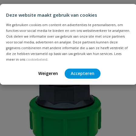
Heb je zelf ook een vraag over
Stel jouw
Bijpassende producten
Schrijf zelf een beoordeling
vraag
dit product?
Deze website maakt gebruik van cookies
Je beoordeelt:
VDL tyleenkoppeling 50 mm X 1 1/2''
We gebruiken cookies om content en advertenties te personaliseren, om
functies voor social media te bieden en om ons websiteverkeer te analyseren.
binnendraad ring
Ook delen we informatie over uw gebruik van onze site met onze partners
voor social media, adverteren en analyse. Deze partners kunnen deze
Uw waardering:
gegevens combineren met andere informatie die u aan ze heeft verstrekt of
die ze hebben verzameld op basis van uw gebruik van hun services. Lees
meer in ons
cookiebeleid
.
Weigeren
Accepteren
Naam
Samenvatting
Beoordeling