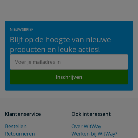
NIEUWSBRIEF
Blijf op de hoogte van nieuwe
producten en leuke acties!
E-mailadres
Inschrijven
Klantenservice
Ook interessant
Bestellen
Over WitWay
Retourneren
Werken bij WitWay?