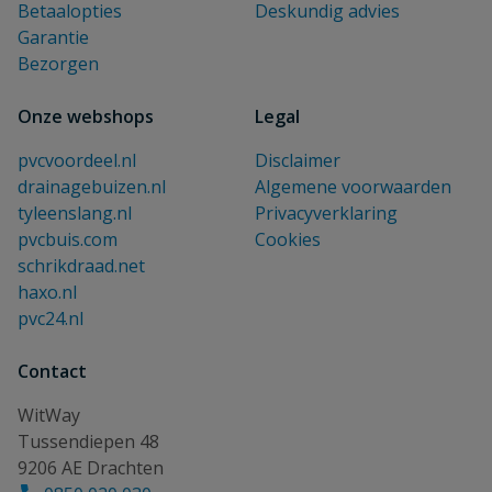
Betaalopties
Deskundig advies
Garantie
Bezorgen
Onze webshops
Legal
pvcvoordeel.nl
Disclaimer
drainagebuizen.nl
Algemene voorwaarden
tyleenslang.nl
Privacyverklaring
pvcbuis.com
Cookies
schrikdraad.net
haxo.nl
pvc24.nl
Contact
WitWay
Tussendiepen 48
9206 AE Drachten