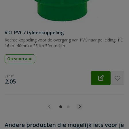
VDL PVC / tyleenkoppeling
Beoordeling versturen
Rechte koppeling voor de overgang van PVC naar pe leiding, PE
16 tm 40mm x 25 tm 50mm lijm
Op voorraad
vanaf
€
2,05
Andere producten die mogelijk iets voor je