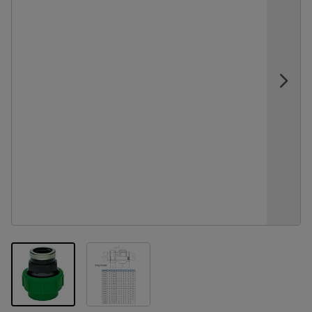
View larger image
View larger image