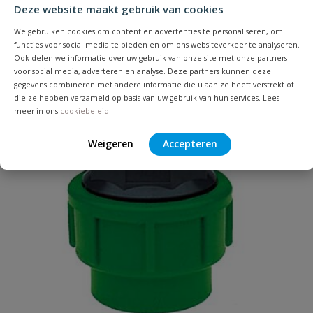
Je beoordeelt:
VDL tyleenkoppeling buitendraad
Deze website maakt gebruik van cookies
20 mm x 1/2''
We gebruiken cookies om content en advertenties te personaliseren, om
functies voor social media te bieden en om ons websiteverkeer te analyseren.
Ook delen we informatie over uw gebruik van onze site met onze partners
Uw waardering:
voor social media, adverteren en analyse. Deze partners kunnen deze
gegevens combineren met andere informatie die u aan ze heeft verstrekt of
die ze hebben verzameld op basis van uw gebruik van hun services. Lees
meer in ons
cookiebeleid
.
Weigeren
Accepteren
Naam
Samenvatting
Beoordeling