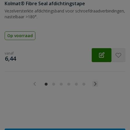
Kolmat® Fibre Seal afdichtingstape
Vezelversterkte afdichtingsband voor schroefdraadverbindingen,
nastelbaar >180°.
Op voorraad
vanaf
€
6,44