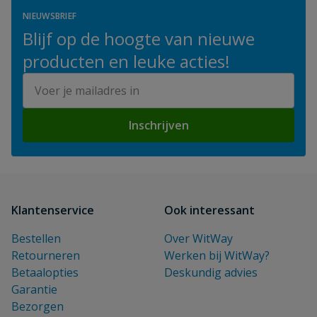
NIEUWSBRIEF
Blijf op de hoogte van nieuwe
producten en leuke acties!
E-mailadres
Inschrijven
Klantenservice
Ook interessant
Bestellen
Over WitWay
Retourneren
Werken bij WitWay?
Betaalopties
Deskundig advies
Garantie
Bezorgen