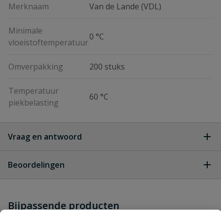
Merknaam
Van de Lande (VDL)
Minimale
0 °C
vloeistoftemperatuur
Omverpakking
200 stuks
Temperatuur
60 °C
piekbelasting
Vraag en antwoord
Geen vragen
Beoordelingen
Heb je zelf ook een vraag over
Stel jouw
Bijpassende producten
Schrijf zelf een beoordeling
vraag
dit product?