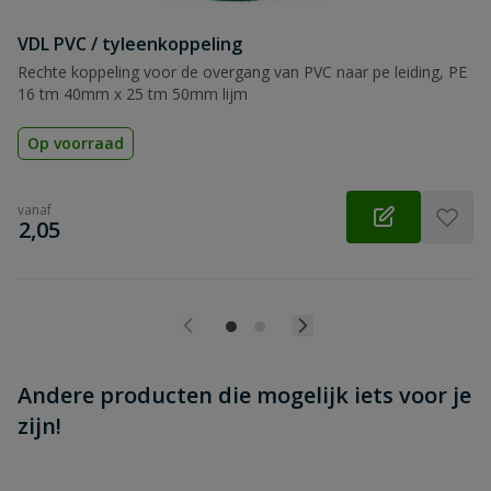
VDL PVC / tyleenkoppeling
Beoordeling versturen
Rechte koppeling voor de overgang van PVC naar pe leiding, PE
16 tm 40mm x 25 tm 50mm lijm
Op voorraad
vanaf
€
2,05
Andere producten die mogelijk iets voor je
zijn!