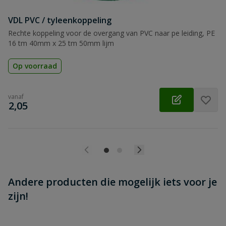
VDL PVC / tyleenkoppeling
Beoordeling versturen
Rechte koppeling voor de overgang van PVC naar pe leiding, PE
16 tm 40mm x 25 tm 50mm lijm
Op voorraad
vanaf
€
2,05
Andere producten die mogelijk iets voor je
zijn!