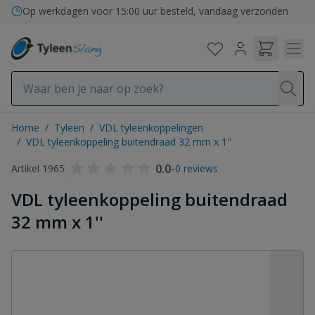
Ga naar de inhoud
Bezorging in binnen- en buitenland
Op werkdagen voor 15:00 uur besteld, vandaag verzonden
Home
/
Tyleen
/
VDL tyleenkoppelingen
/
VDL tyleenkoppeling buitendraad 32 mm x 1''
0.0
-
Artikel 1965
0 reviews
VDL tyleenkoppeling buitendraad
32 mm x 1''