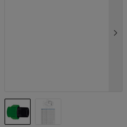
View larger image
View larger image