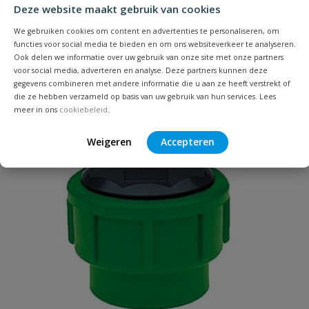
Je beoordeelt:
VDL tyleenkoppeling buitendraad
Deze website maakt gebruik van cookies
32 mm x 1''
We gebruiken cookies om content en advertenties te personaliseren, om
functies voor social media te bieden en om ons websiteverkeer te analyseren.
Ook delen we informatie over uw gebruik van onze site met onze partners
Uw waardering:
voor social media, adverteren en analyse. Deze partners kunnen deze
gegevens combineren met andere informatie die u aan ze heeft verstrekt of
die ze hebben verzameld op basis van uw gebruik van hun services. Lees
meer in ons
cookiebeleid
.
Weigeren
Accepteren
Naam
Samenvatting
Beoordeling