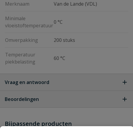
Merknaam
Van de Lande (VDL)
Minimale
0 °C
vloeistoftemperatuur
Omverpakking
200 stuks
Temperatuur
60 °C
piekbelasting
Vraag en antwoord
Geen vragen
Beoordelingen
Heb je zelf ook een vraag over
Stel jouw
Bijpassende producten
Schrijf zelf een beoordeling
vraag
dit product?