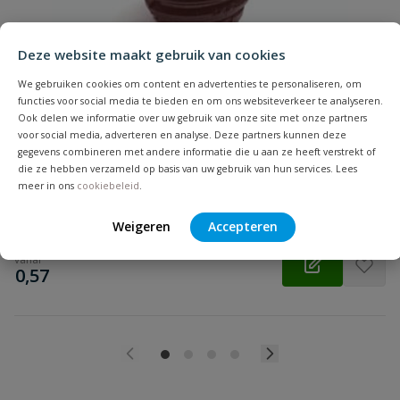
Deze website maakt gebruik van cookies
We gebruiken cookies om content en advertenties te personaliseren, om
Beoordeling versturen
functies voor social media te bieden en om ons websiteverkeer te analyseren.
Eenzijdige nevelsproeier 3/8"
Ook delen we informatie over uw gebruik van onze site met onze partners
Eenzijdige nevelsproeier met aansluiting 3/8 inch buitendraad
voor social media, adverteren en analyse. Deze partners kunnen deze
voor montage in beregeningsbuis, zowel binnen als buiten te
gegevens combineren met andere informatie die u aan ze heeft verstrekt of
gebruiken.
die ze hebben verzameld op basis van uw gebruik van hun services. Lees
meer in ons
cookiebeleid
.
Op voorraad
Weigeren
Accepteren
vanaf
€
0,57