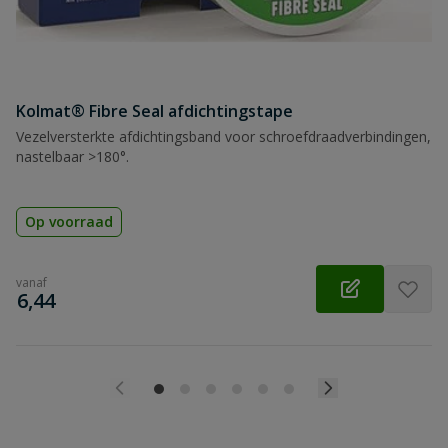
Kolmat® Fibre Seal afdichtingstape
Vezelversterkte afdichtingsband voor schroefdraadverbindingen,
nastelbaar >180°.
Op voorraad
vanaf
€
6,44