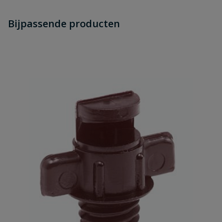
Heb je zelf ook een vraag over
Stel jouw
Bijpassende producten
Schrijf zelf een beoordeling
vraag
dit product?
Je beoordeelt:
Verlengpijpje
Uw waardering:
Naam
Samenvatting
Beoordeling