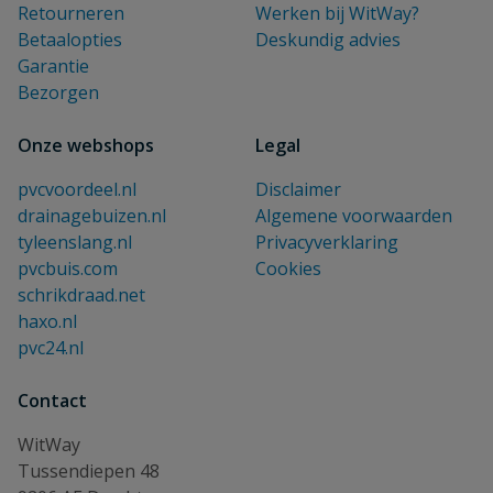
Retourneren
Werken bij WitWay?
Betaalopties
Deskundig advies
Garantie
Bezorgen
Onze webshops
Legal
pvcvoordeel.nl
Disclaimer
drainagebuizen.nl
Algemene voorwaarden
tyleenslang.nl
Privacyverklaring
pvcbuis.com
Cookies
schrikdraad.net
haxo.nl
pvc24.nl
Contact
WitWay
Tussendiepen 48