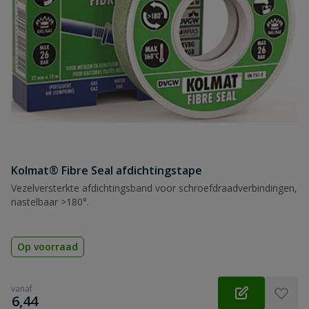
Kolmat® Fibre Seal afdichtingstape
Vezelversterkte afdichtingsband voor schroefdraadverbindingen,
nastelbaar >180°.
Op voorraad
vanaf
€
6,44