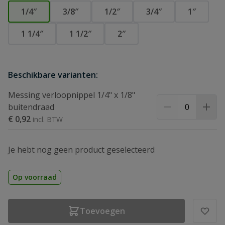
1/4″
3/8″
1/2″
3/4″
1″
1 1/4″
1 1/2″
2″
Beschikbare varianten:
Messing verloopnippel 1/4" x 1/8"
buitendraad
€ 0,92
Je hebt nog geen product geselecteerd
Op voorraad
Toevoegen