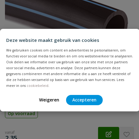
Naam
Samenvatting
Deze website maakt gebruik van cookies
Beoordeling
We gebruiken cookies om content en advertenties te personaliseren, om
functies voor social media te bieden en om ons websiteverkeer te analyseren.
Ook delen we informatie over uw gebruik van onze site met onze partners
voor social media, adverteren en analyse. Deze partners kunnen deze
gegevens combineren met andere informatie die u aan ze heeft verstrekt of
die ze hebben verzameld op basis van uw gebruik van hun services. Lees
Beoordeling versturen
Tyleenslang ZPE
meer in ons
cookiebeleid
.
Flexibele ZPE tyleenslang, KIWA keurmerk, voor drinkwater en
beregening. Per meter of op rol
Weigeren
Accepteren
Op voorraad
vanaf
€
2,35