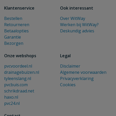
Klantenservice
Ook interessant
Bestellen
Over WitWay
Retourneren
Werken bij WitWay?
Betaalopties
Deskundig advies
Garantie
Bezorgen
Onze webshops
Legal
pvcvoordeel.nl
Disclaimer
drainagebuizen.nl
Algemene voorwaarden
tyleenslang.nl
Privacyverklaring
pvcbuis.com
Cookies
schrikdraad.net
haxo.nl
pvc24.nl
Contact