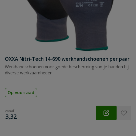
OXXA Nitri-Tech 14-690 werkhandschoenen per paar
Werkhandschoenen voor goede bescherming van je handen bij
diverse werkzaamheden.
Op voorraad
vanaf
€
3,32