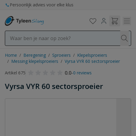
Ga naar de inhoud
Persoonlijk advies voor elke klus
Home
/
Beregening
/
Sproeiers
/
Klepelsproeiers
/
Messing klepelsproeiers
/
Vyrsa VYR 60 sectorsproeier
0.0
-
Artikel 675
0 reviews
Vyrsa VYR 60 sectorsproeier