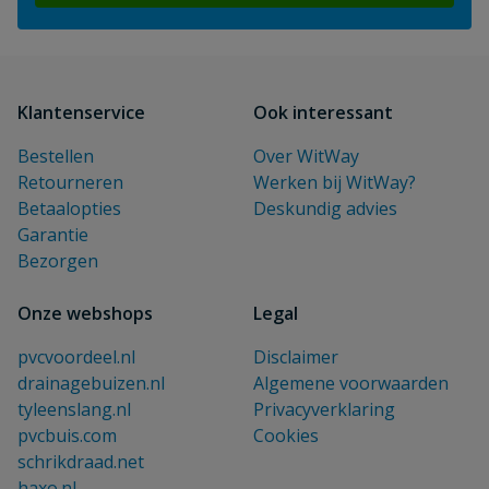
Klantenservice
Ook interessant
Bestellen
Over WitWay
Retourneren
Werken bij WitWay?
Betaalopties
Deskundig advies
Garantie
Bezorgen
Onze webshops
Legal
pvcvoordeel.nl
Disclaimer
drainagebuizen.nl
Algemene voorwaarden
tyleenslang.nl
Privacyverklaring
pvcbuis.com
Cookies
schrikdraad.net
haxo.nl