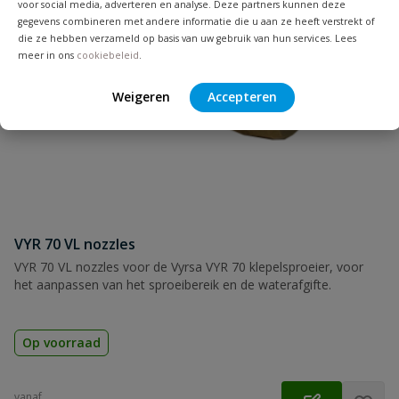
voor social media, adverteren en analyse. Deze partners kunnen deze
Naam
gegevens combineren met andere informatie die u aan ze heeft verstrekt of
die ze hebben verzameld op basis van uw gebruik van hun services. Lees
meer in ons
cookiebeleid
.
Samenvatting
Weigeren
Accepteren
Beoordeling
Beoordeling versturen
VYR 70 VL nozzles
VYR 70 VL nozzles voor de Vyrsa VYR 70 klepelsproeier, voor
het aanpassen van het sproeibereik en de waterafgifte.
Op voorraad
vanaf