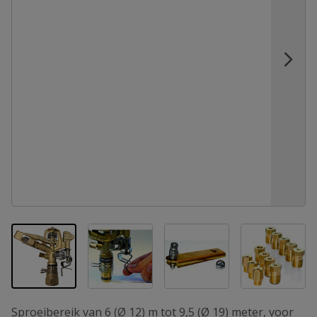
View larger image
View larger image
View la
View larger image
Sproeibereik van 6 (Ø 12) m tot 9,5 (Ø 19) meter, voor