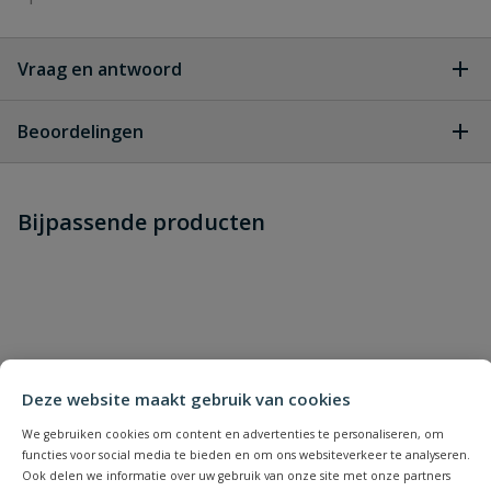
Vraag en antwoord
Geen vragen
Beoordelingen
Heb je zelf ook een vraag over
Stel jouw
Bijpassende producten
Schrijf zelf een beoordeling
vraag
dit product?
Je beoordeelt:
Vyrsa VYR 60 sectorsproeier
Uw waardering:
Deze website maakt gebruik van cookies
We gebruiken cookies om content en advertenties te personaliseren, om
functies voor social media te bieden en om ons websiteverkeer te analyseren.
Ook delen we informatie over uw gebruik van onze site met onze partners