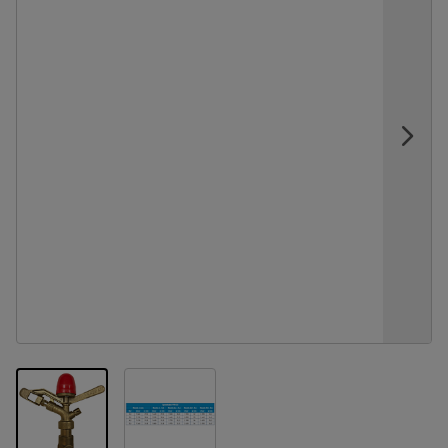
View larger image
View larger image