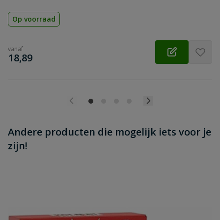
Op voorraad
vanaf
€
18,89
Andere producten die mogelijk iets voor je
zijn!