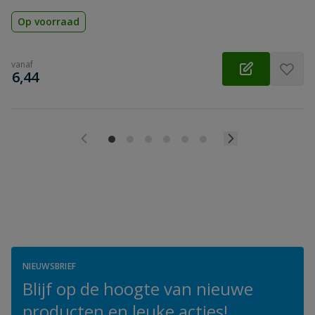
Op voorraad
vanaf
€
6,44
NIEUWSBRIEF
Blijf op de hoogte van nieuwe
producten en leuke acties!