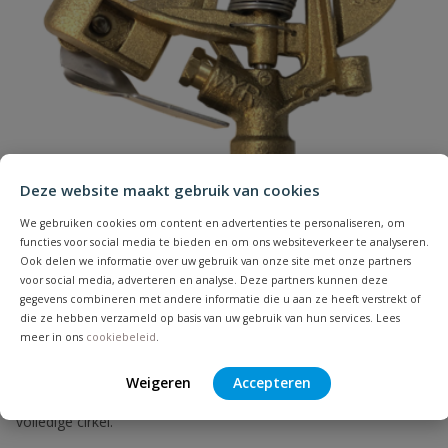
Naam
Deze website maakt gebruik van cookies
Samenvatting
We gebruiken cookies om content en advertenties te personaliseren, om
functies voor social media te bieden en om ons websiteverkeer te analyseren.
Beoordeling
Ook delen we informatie over uw gebruik van onze site met onze partners
voor social media, adverteren en analyse. Deze partners kunnen deze
gegevens combineren met andere informatie die u aan ze heeft verstrekt of
die ze hebben verzameld op basis van uw gebruik van hun services. Lees
meer in ons
cookiebeleid
.
Vyrsa VYR 50 C rondsproeier
Weigeren
Accepteren
Beoordeling versturen
Sproeibereik 9 (Ø 18) m tot 14 (Ø 28) meter, rondsproeier voor
volledige cirkel.