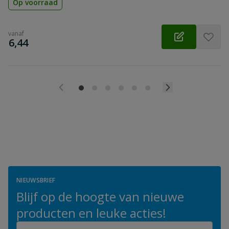
Op voorraad
vanaf
€
6,44
NIEUWSBRIEF
Blijf op de hoogte van nieuwe
producten en leuke acties!
E-mailadres