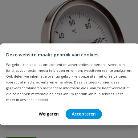
Naam
Samenvatting
Deze website maakt gebruik van cookies
We gebruiken cookies om content en advertenties te personaliseren, om
Beoordeling
functies voor social media te bieden en om ons websiteverkeer te analyseren.
Ook delen we informatie over uw gebruik van onze site met onze partners
voor social media, adverteren en analyse. Deze partners kunnen deze
gegevens combineren met andere informatie die u aan ze heeft verstrekt of
die ze hebben verzameld op basis van uw gebruik van hun services. Lees
meer in ons
cookiebeleid
.
Beoordeling versturen
Thermometer
Weigeren
Accepteren
Geschikt voor cv-installaties ½" achter.