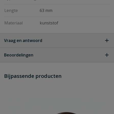
Lengte
63 mm
Materiaal
kunststof
Vraag en antwoord
Geen vragen
Beoordelingen
Heb je zelf ook een vraag over
Stel jouw
Bijpassende producten
Schrijf zelf een beoordeling
vraag
dit product?
Je beoordeelt:
Watts manometer type 63-R
Uw waardering: