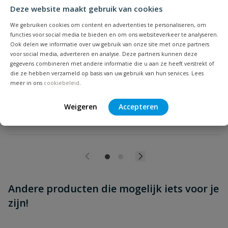
Deze website maakt gebruik van cookies
Beoordeling versturen
Thermometer
We gebruiken cookies om content en advertenties te personaliseren, om
functies voor social media te bieden en om ons websiteverkeer te analyseren.
Geschikt voor cv-installaties ½" achter.
Ook delen we informatie over uw gebruik van onze site met onze partners
voor social media, adverteren en analyse. Deze partners kunnen deze
gegevens combineren met andere informatie die u aan ze heeft verstrekt of
Op voorraad
die ze hebben verzameld op basis van uw gebruik van hun services. Lees
meer in ons
cookiebeleid
.
vanaf
Weigeren
Accepteren
€
16,50
Andere producten die mogelijk iets voor je
zijn!