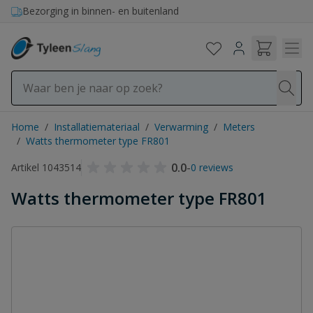
Ga naar de inhoud
Bezorging in binnen- en buitenland
Home
/
Installatiemateriaal
/
Verwarming
/
Meters
/
Watts thermometer type FR801
0.0
-
Artikel 1043514
0 reviews
Watts thermometer type FR801