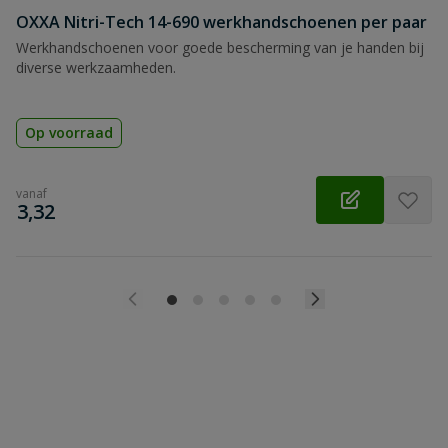
OXXA Nitri-Tech 14-690 werkhandschoenen per paar
Werkhandschoenen voor goede bescherming van je handen bij
diverse werkzaamheden.
Op voorraad
vanaf
€
3,32