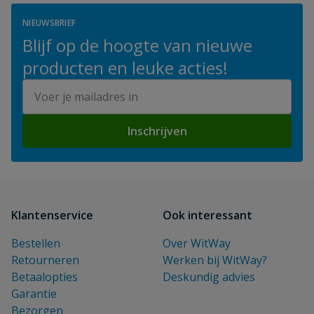
NIEUWSBRIEF
Blijf op de hoogte van nieuwe
producten en leuke acties!
E-mailadres
Inschrijven
Klantenservice
Ook interessant
Bestellen
Over WitWay
Retourneren
Werken bij WitWay?
Betaalopties
Deskundig advies
Garantie
Bezorgen