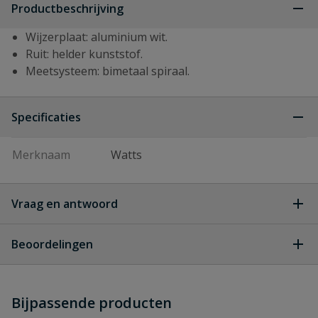
Productbeschrijving
Wijzerplaat: aluminium wit.
Ruit: helder kunststof.
Meetsysteem: bimetaal spiraal.
Specificaties
Merknaam
Watts
Vraag en antwoord
Geen vragen
Beoordelingen
Heb je zelf ook een vraag over
Stel jouw
Bijpassende producten
Schrijf zelf een beoordeling
vraag
dit product?