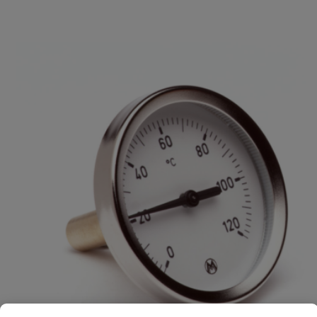
Je beoordeelt:
Watts thermometer type FR801
Uw waardering:
Naam
Samenvatting
Beoordeling