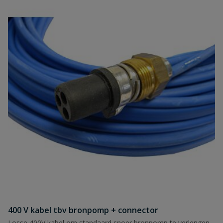
400 V kabel tbv bronpomp + connector
Losse 400V kabel om standaard snoer bronpomp te verlengen