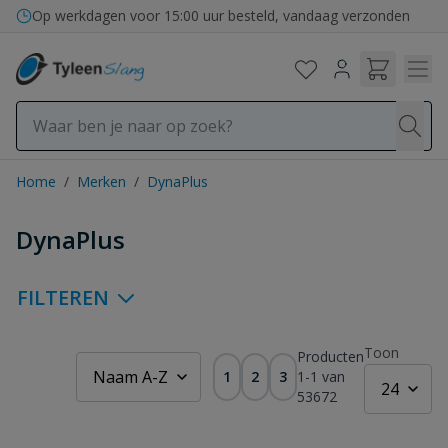
Ga naar de inhoud
Op werkdagen voor 15:00 uur besteld, vandaag verzonden
Home
/
Merken
/
DynaPlus
DynaPlus
FILTEREN
Toon
Producten
1
2
3
1
-
1
van
53672