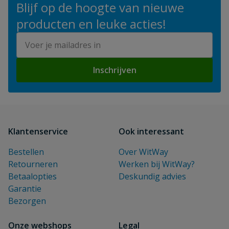
Blijf op de hoogte van nieuwe
producten en leuke acties!
E-mailadres
Inschrijven
Klantenservice
Ook interessant
Bestellen
Over WitWay
Retourneren
Werken bij WitWay?
Betaalopties
Deskundig advies
Garantie
Bezorgen
Onze webshops
Legal