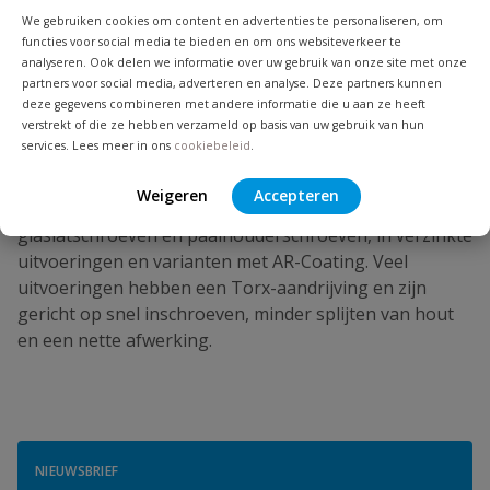
We gebruiken cookies om content en advertenties te personaliseren, om
zijn ontworpen om snel, eenvoudig en veilig te
functies voor social media te bieden en om ons websiteverkeer te
verwerken en goed te presteren in verschillende
analyseren. Ook delen we informatie over uw gebruik van onze site met onze
bouwstoffen. Volgens DynaPlus zijn veel schroeven
partners voor social media, adverteren en analyse. Deze partners kunnen
gemaakt van gehard carbonstaal en supersterk, zodat
deze gegevens combineren met andere informatie die u aan ze heeft
verstrekt of die ze hebben verzameld op basis van uw gebruik van hun
de kans op afbreken tijdens het indraaien afneemt. Op
services. Lees meer in ons
cookiebeleid
.
Tyleenslang.nl shop je DynaPlus schroeven voor
uiteenlopende toepassingen. In het assortiment vind je
Weigeren
Accepteren
onder meer spaanplaatschroeven, beslagschroeven,
glaslatschroeven en paalhouderschroeven, in verzinkte
uitvoeringen en varianten met AR-Coating. Veel
uitvoeringen hebben een Torx-aandrijving en zijn
gericht op snel inschroeven, minder splijten van hout
en een nette afwerking.
NIEUWSBRIEF