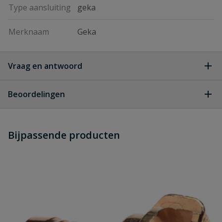
Type aansluiting
geka
Merknaam
Geka
Vraag en antwoord
Geen vragen
Beoordelingen
Heb je zelf ook een vraag over
Stel jouw
Bijpassende producten
Schrijf zelf een beoordeling
vraag
dit product?
Je beoordeelt:
Geka gietstok met sproeikop
Uw waardering: