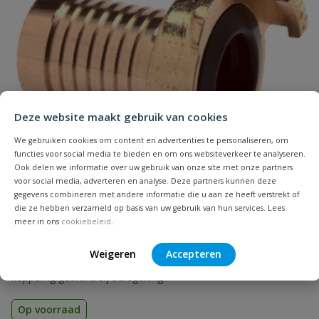
Naam
Samenvatting
Deze website maakt gebruik van cookies
We gebruiken cookies om content en advertenties te personaliseren, om
Beoordeling
functies voor social media te bieden en om ons websiteverkeer te analyseren.
Ook delen we informatie over uw gebruik van onze site met onze partners
voor social media, adverteren en analyse. Deze partners kunnen deze
gegevens combineren met andere informatie die u aan ze heeft verstrekt of
die ze hebben verzameld op basis van uw gebruik van hun services. Lees
meer in ons
cookiebeleid
.
Beoordeling versturen
Geka messing koppeling slangtule
Weigeren
Accepteren
De slangkoppeling past in een flexibele slang. Veelal wordt deze
koppeling gebruikt bij beregening.
Op voorraad