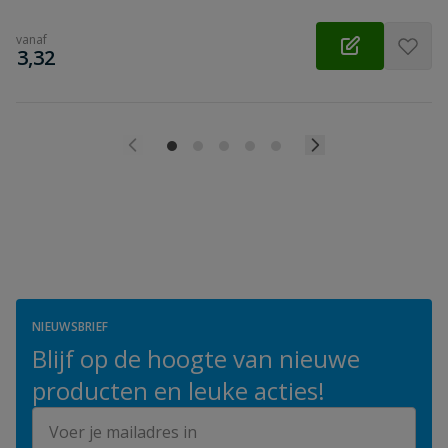
vanaf
€
3,32
NIEUWSBRIEF
Blijf op de hoogte van nieuwe
producten en leuke acties!
E-mailadres