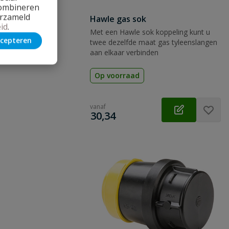
combineren
erzameld
Hawle gas sok
id
.
Met een Hawle sok koppeling kunt u
cepteren
twee dezelfde maat gas tyleenslangen
aan elkaar verbinden
Op voorraad
vanaf
€
30,34