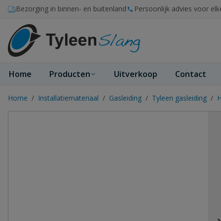
Ga naar de inhoud
Bezorging in binnen- en buitenland
Persoonlijk advies voor elk
Home
Producten
Uitverkoop
Contact
Home
/
Installatiemateriaal
/
Gasleiding
/
Tyleen gasleiding
/
H