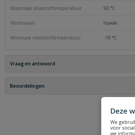
Maximale vloeistoftemperatuur
50 °C
Merknaam
Hawle
Minimale vloeistoftemperatuur
-10 °C
Vraag en antwoord
Geen vragen
Beoordelingen
Heb je zelf ook een vraag over dit product?
Deze w
Schrijf zelf een beoordeling
We gebruik
Je beoordeelt:
Hawle gas knie 90° 20mm X 1/2" met 
voor socia
we informa