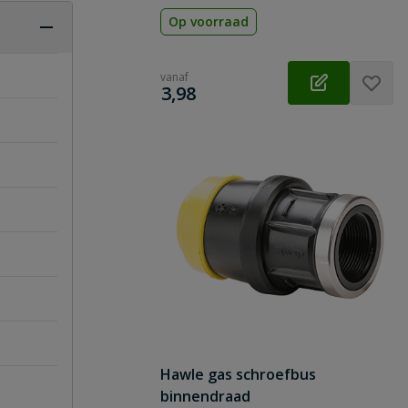
Op voorraad
vanaf
€
3,98
Hawle gas schroefbus
binnendraad