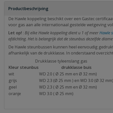
Productbeschrijving
De Hawle koppeling beschikt over een Gastec certifica
voor gas aan alle internationaal gestelde wetgeving vol
Let op!
:
Bij elke Hawle koppeling dient u 1 of meer
Hawle 
afdichting. Het is belangrijk dat de steunbus dezelfde diame
De Hawle steunbussen kunnen heel eenvoudig gedrukt wo
afhankelijk van de drukklasse. In onderstaand overzicht
Drukklasse tyleenslang gas
Kleur steunbus
drukklasse buis
wit
WD 2.0 ( Ø 25 mm en Ø 32 mm)
grijs
WD 2.3 (Ø 25 mm ) en WD 3.0 (Ø 32 mm
geel
WD 2.3 ( Ø 25 mm en Ø 32 mm)
oranje
WD 3.0 ( Ø 25 mm)