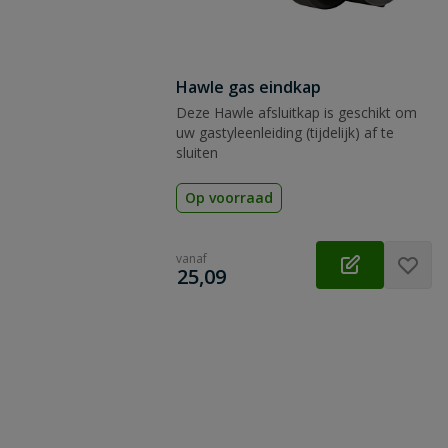
Hawle gas eindkap
Deze Hawle afsluitkap is geschikt om
uw gastyleenleiding (tijdelijk) af te
sluiten
Op voorraad
vanaf
€
25,09