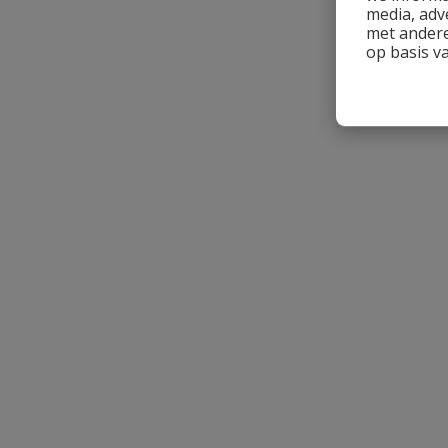
Uw waardering:
media, adv
met andere
op basis v
Naam
Samenvatting
Beoordeling
Beoordeling versturen