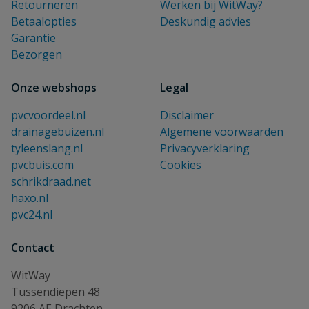
Retourneren
Werken bij WitWay?
Betaalopties
Deskundig advies
Garantie
Bezorgen
Onze webshops
Legal
pvcvoordeel.nl
Disclaimer
drainagebuizen.nl
Algemene voorwaarden
tyleenslang.nl
Privacyverklaring
pvcbuis.com
Cookies
schrikdraad.net
haxo.nl
pvc24.nl
Contact
WitWay
Tussendiepen 48
9206 AE Drachten