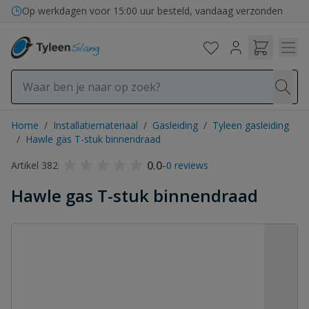
Ga naar de inhoud
Bezorging in binnen- en buitenland
Op werkdagen voor 15:00 uur besteld, vandaag verzonden
Home
/
Installatiemateriaal
/
Gasleiding
/
Tyleen gasleiding
/
Hawle gas T-stuk binnendraad
0.0
-
Artikel 382
0 reviews
Hawle gas T-stuk binnendraad