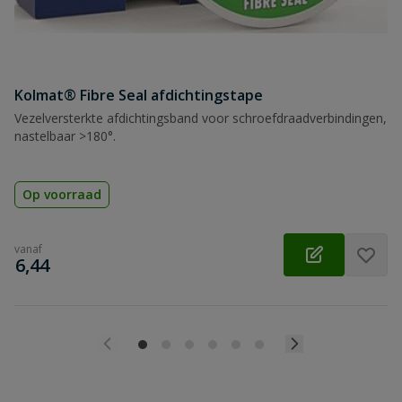
Kolmat® Fibre Seal afdichtingstape
Vezelversterkte afdichtingsband voor schroefdraadverbindingen,
nastelbaar >180°.
Op voorraad
vanaf
€
6,44