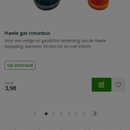
Beoordeling versturen
Hawle gas steunbus
Voor een veilige en gasdichte verbinding van de Hawle
koppeling, diameter 20 mm tot en met 63mm.
Op voorraad
vanaf
€
3,98