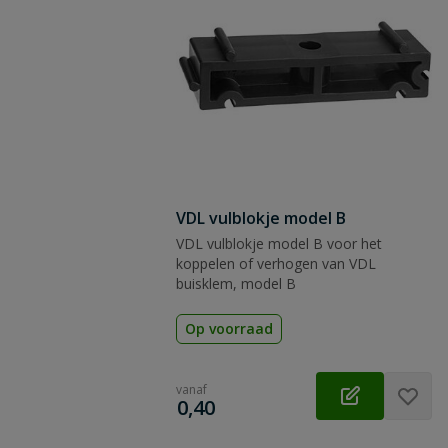
VDL vulblokje model B
VDL vulblokje model B voor het
koppelen of verhogen van VDL
buisklem, model B
Op voorraad
vanaf
€
0,40