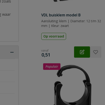
l zoals
g waar
VDL buisklem model B
Aansluiting: klem | Diameter: 12 t/m 32
mm | Kleur: zwart
Op voorraad
vanaf
€
0,51
Populair