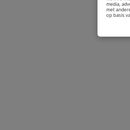
media, adv
Naam
met andere
op basis v
Samenvatting
Beoordeling
Beoordeling versturen