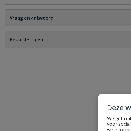
Vraag en antwoord
Geen vragen
Beoordelingen
Heb je zelf ook een vraag over dit product?
Schrijf zelf een beoordeling
Je beoordeelt:
Druk pp aanboorzadel
Uw waardering:
Deze w
We gebruik
voor socia
we informa