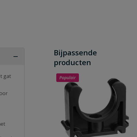
Bijpassende
producten
t gat
Populair
voor
het