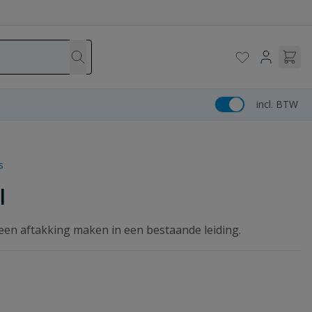
incl. BTW
s
l
en aftakking maken in een bestaande leiding.