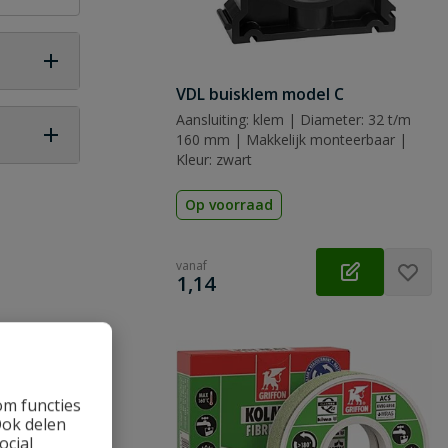
VDL buisklem model C
Aansluiting: klem | Diameter: 32 t/m
160 mm | Makkelijk monteerbaar |
Kleur: zwart
 vraag
Op voorraad
vanaf
€
1,14
om functies
Ook delen
ocial