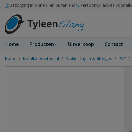
Ga naar de inhoud
Bezorging in binnen- en buitenland
Persoonlijk advies voor elk
Home
Producten
Uitverkoop
Contact
Home
/
Installatiemateriaal
/
Drukleidingen & fittingen
/
PVC Dr