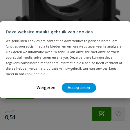
Samenvatting
Deze website maakt gebruik van cookies
Beoordeling
We gebruiken cookies om content en advertenties te personaliseren, om
functies voor social media te bieden en om ons websiteverkeer te analyseren.
Ook delen we informatie over uw gebruik van onze site met onze partners
voor social media, adverteren en analyse. Deze partners kunnen deze
gegevens combineren met andere informatie die u aan ze heeft verstrekt of
VDL buisklem model B
die ze hebben verzameld op basis van uw gebruik van hun services. Lees
Beoordeling versturen
meer in ons
cookiebeleid
.
Aansluiting: klem | Diameter: 12 t/m 32 mm | Kleur: zwart
Weigeren
Accepteren
Op voorraad
vanaf
€
0,51