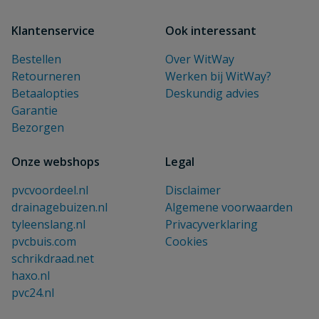
Klantenservice
Ook interessant
Bestellen
Over WitWay
Retourneren
Werken bij WitWay?
Betaalopties
Deskundig advies
Garantie
Bezorgen
Onze webshops
Legal
pvcvoordeel.nl
Disclaimer
drainagebuizen.nl
Algemene voorwaarden
tyleenslang.nl
Privacyverklaring
pvcbuis.com
Cookies
schrikdraad.net
haxo.nl
pvc24.nl