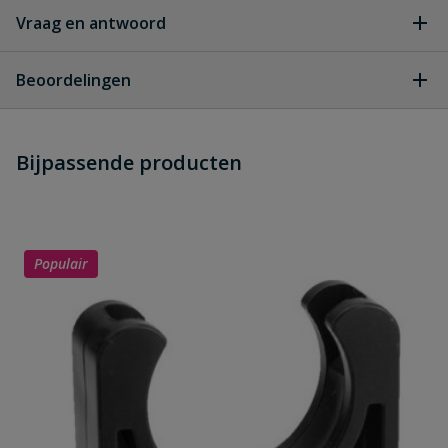
Vraag en antwoord
Geen vragen
Beoordelingen
Heb je zelf ook een vraag over
Stel jouw
Bijpassende producten
Schrijf zelf een beoordeling
vraag
dit product?
Je beoordeelt:
PVC drukbuis 90 mm x 2,7 mm PN7,5
lengte 5 meter
Populair
Uw waardering:
Naam