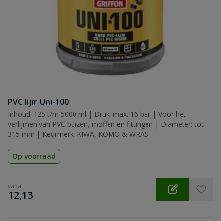
PVC lijm Uni-100
Inhoud: 125 t/m 5000 ml | Druk: max. 16 bar | Voor het
verlijmen van PVC buizen, moffen en fittingen | Diameter: tot
315 mm | Keurmerk: KIWA, KOMO & WRAS
Op voorraad
vanaf
€
12,13