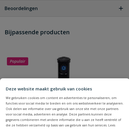
Geen vragen
Beoordelingen
Heb je zelf ook een vraag over
Stel jouw
Bijpassende producten
Schrijf zelf een beoordeling
vraag
dit product?
Je beoordeelt:
Rain Bird Rotor tool
Uw waardering:
Populair
Deze website maakt gebruik van cookies
We gebruiken cookies om content en advertenties te personaliseren, om
functies voor social media te bieden en om ons websiteverkeer te analyseren.
Naam
Ook delen we informatie over uw gebruik van onze site met onze partners
voor social media, adverteren en analyse. Deze partners kunnen deze
gegevens combineren met andere informatie die u aan ze heeft verstrekt of
Samenvatting
die ze hebben verzameld op basis van uw gebruik van hun services. Lees