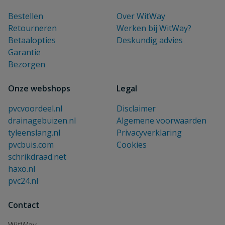
Bestellen
Over WitWay
Retourneren
Werken bij WitWay?
Betaalopties
Deskundig advies
Garantie
Bezorgen
Onze webshops
Legal
pvcvoordeel.nl
Disclaimer
drainagebuizen.nl
Algemene voorwaarden
tyleenslang.nl
Privacyverklaring
pvcbuis.com
Cookies
schrikdraad.net
haxo.nl
pvc24.nl
Contact