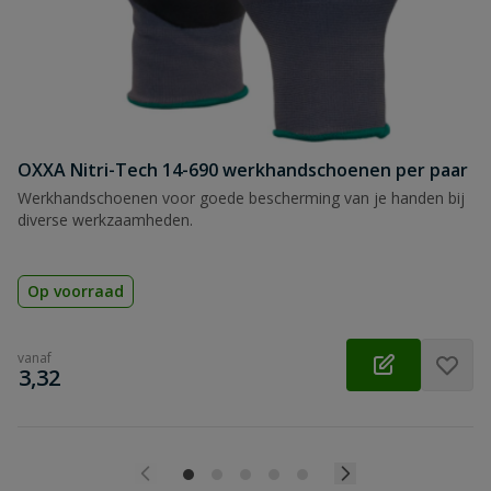
OXXA Nitri-Tech 14-690 werkhandschoenen per paar
Werkhandschoenen voor goede bescherming van je handen bij
diverse werkzaamheden.
Op voorraad
vanaf
€
3,32