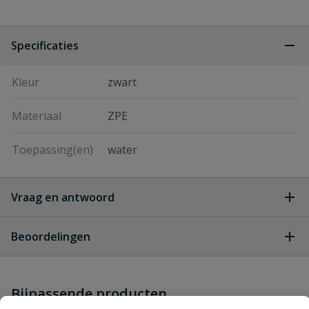
Specificaties
Kleur
zwart
Materiaal
ZPE
Toepassing(en)
water
Vraag en antwoord
Geen vragen
Beoordelingen
Heb je zelf ook een vraag over
Stel jouw
Bijpassende producten
Schrijf zelf een beoordeling
vraag
dit product?