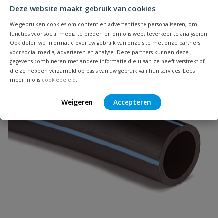
Deze website maakt gebruik van cookies
Je beoordeelt:
Tyleenslang ZPE ongekeurd
We gebruiken cookies om content en advertenties te personaliseren, om
Uw waardering:
functies voor social media te bieden en om ons websiteverkeer te analyseren.
Populair
Ook delen we informatie over uw gebruik van onze site met onze partners
voor social media, adverteren en analyse. Deze partners kunnen deze
gegevens combineren met andere informatie die u aan ze heeft verstrekt of
die ze hebben verzameld op basis van uw gebruik van hun services. Lees
meer in ons
cookiebeleid
.
Weigeren
Accepteren
Naam
Samenvatting
Beoordeling