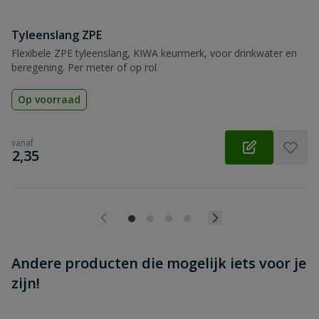
Beoordeling versturen
Tyleenslang ZPE
Flexibele ZPE tyleenslang, KIWA keurmerk, voor drinkwater en
beregening. Per meter of op rol
Op voorraad
vanaf
€
2,35
Andere producten die mogelijk iets voor je
zijn!