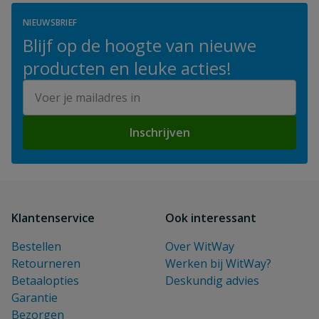
NIEUWSBRIEF
Blijf op de hoogte van nieuwe
producten en leuke acties!
E-mailadres
Inschrijven
Klantenservice
Ook interessant
Bestellen
Over WitWay
Retourneren
Werken bij WitWay?
Betaalopties
Deskundig advies
Garantie
Bezorgen