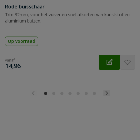
Rode buisschaar
T/m 32mm, voor het zuiver en snel afkorten van kunststof en
aluminium buizen.
Op voorraad
vanaf
€
14,96