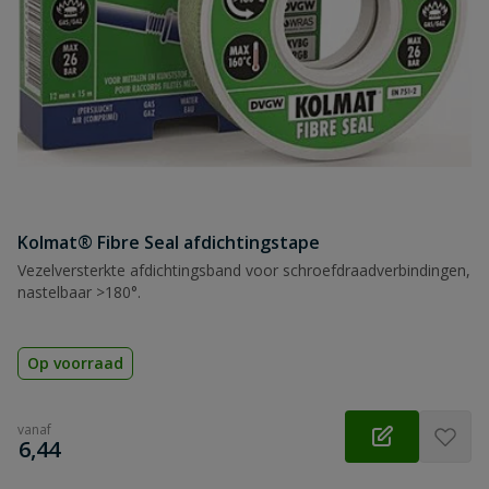
Kolmat® Fibre Seal afdichtingstape
Vezelversterkte afdichtingsband voor schroefdraadverbindingen,
nastelbaar >180°.
Op voorraad
vanaf
€
6,44