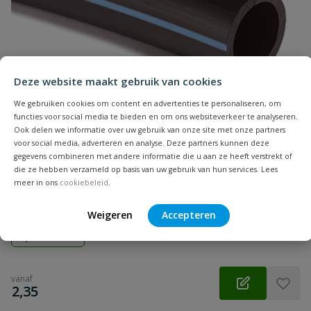
Samenvatting
Beoordeling
Deze website maakt gebruik van cookies
We gebruiken cookies om content en advertenties te personaliseren, om
functies voor social media te bieden en om ons websiteverkeer te analyseren.
Ook delen we informatie over uw gebruik van onze site met onze partners
voor social media, adverteren en analyse. Deze partners kunnen deze
Beoordeling versturen
gegevens combineren met andere informatie die u aan ze heeft verstrekt of
Tyleenslang ZPE
die ze hebben verzameld op basis van uw gebruik van hun services. Lees
Flexibele ZPE tyleenslang, KIWA keurmerk, voor drinkwater en
meer in ons
cookiebeleid
.
beregening. Per meter of op rol
Weigeren
Accepteren
Op voorraad
vanaf
€
2,35