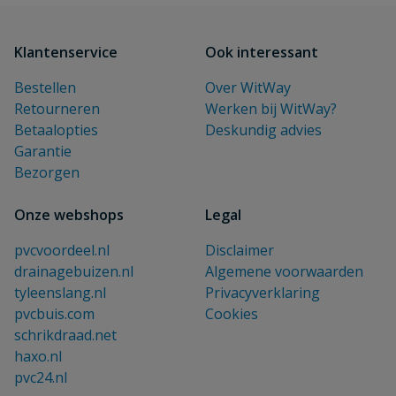
Klantenservice
Ook interessant
Bestellen
Over WitWay
Retourneren
Werken bij WitWay?
Betaalopties
Deskundig advies
Garantie
Bezorgen
Onze webshops
Legal
pvcvoordeel.nl
Disclaimer
drainagebuizen.nl
Algemene voorwaarden
tyleenslang.nl
Privacyverklaring
pvcbuis.com
Cookies
schrikdraad.net
haxo.nl
pvc24.nl