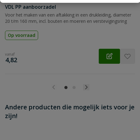
Beoordeling versturen
VDL PP aanboorzadel
Voor het maken van een aftakking in een drukleiding, diameter
20 t/m 160 mm, incl. bouten en moeren en verstevigingsring
Op voorraad
vanaf
€
4,82
Andere producten die mogelijk iets voor je
zijn!