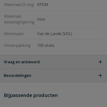
Materiaal O-ring
EPDM
Materiaal
Inox
bevestigingsring
Merknaam
Van de Lande (VDL)
Omverpakking
100 stuks
Vraag en antwoord
Geen vragen
Beoordelingen
Heb je zelf ook een vraag over
Stel jouw
Bijpassende producten
Schrijf zelf een beoordeling
vraag
dit product?
Je beoordeelt:
VDL aanboorzadel, 25mm x 1/2''