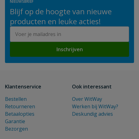
NIEUWSBRIEF
Blijf op de hoogte van nieuwe
producten en leuke acties!
E-mailadres
Inschrijven
Klantenservice
Ook interessant
Bestellen
Over WitWay
Retourneren
Werken bij WitWay?
Betaalopties
Deskundig advies
Garantie
Bezorgen