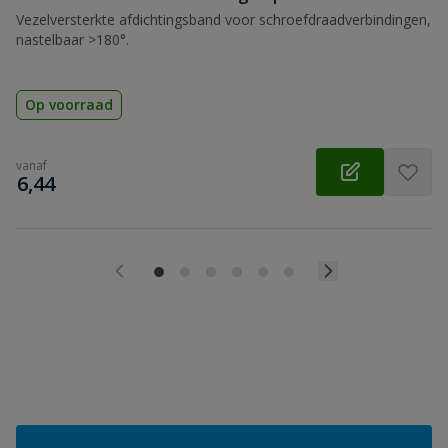
Vezelversterkte afdichtingsband voor schroefdraadverbindingen,
nastelbaar >180°.
Op voorraad
vanaf
€
6,44