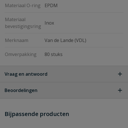
Materiaal O-ring
EPDM
Materiaal
Inox
bevestigingsring
Merknaam
Van de Lande (VDL)
Omverpakking
80 stuks
Vraag en antwoord
Geen vragen
Beoordelingen
Heb je zelf ook een vraag over
Stel jouw
Bijpassende producten
Schrijf zelf een beoordeling
vraag
dit product?
Je beoordeelt:
VDL aanboorzadel 40mm x 1''