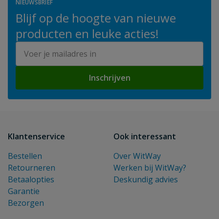
NIEUWSBRIEF
Blijf op de hoogte van nieuwe
producten en leuke acties!
E-mailadres
Inschrijven
Klantenservice
Ook interessant
Bestellen
Over WitWay
Retourneren
Werken bij WitWay?
Betaalopties
Deskundig advies
Garantie
Bezorgen