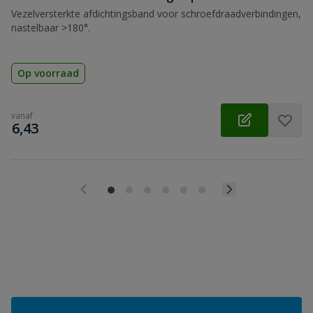
Vezelversterkte afdichtingsband voor schroefdraadverbindingen,
nastelbaar >180°.
Op voorraad
vanaf
€
6,43