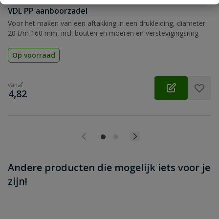
Beoordeling versturen
VDL PP aanboorzadel
Voor het maken van een aftakking in een drukleiding, diameter
20 t/m 160 mm, incl. bouten en moeren en verstevigingsring
Op voorraad
vanaf
€
4,82
Andere producten die mogelijk iets voor je
zijn!