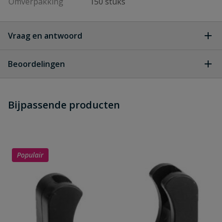
Omverpakking
150 stuks
Vraag en antwoord
Geen vragen
Beoordelingen
Heb je zelf ook een vraag over
Stel jouw
Bijpassende producten
Schrijf zelf een beoordeling
vraag
dit product?
Je beoordeelt:
VDL PVC draadeind 50/63 mm x 2''
PN 16
Populair
Uw waardering: