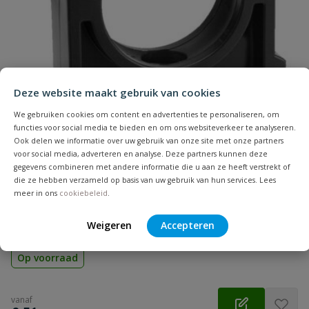
Naam
Samenvatting
Deze website maakt gebruik van cookies
Beoordeling
We gebruiken cookies om content en advertenties te personaliseren, om
functies voor social media te bieden en om ons websiteverkeer te analyseren.
Ook delen we informatie over uw gebruik van onze site met onze partners
voor social media, adverteren en analyse. Deze partners kunnen deze
gegevens combineren met andere informatie die u aan ze heeft verstrekt of
die ze hebben verzameld op basis van uw gebruik van hun services. Lees
VDL buisklem model B
meer in ons
cookiebeleid
.
Beoordeling versturen
Aansluiting: klem | Diameter: 12 t/m 32 mm | Kleur: zwart
Weigeren
Accepteren
Op voorraad
vanaf