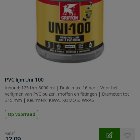
PVC lijm Uni-100
Inhoud: 125 t/m 5000 ml | Druk: max. 16 bar | Voor het
verlijmen van PVC buizen, moffen en fittingen | Diameter: tot
315 mm | Keurmerk: KIWA, KOMO & WRAS
Op voorraad
vanaf
€
12,09