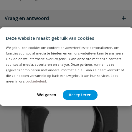
Vraag en antwoord
Geen vragen
Beoordelingen
Deze website maakt gebruik van cookies
We gebruiken cookies om content en advertenties te personaliseren, om
Heb je zelf ook een vraag over
functies voor social media te bieden en om ons websiteverkeer te analyseren.
Stel jouw
Bijpassende producten
Schrijf zelf een beoordeling
vraag
Ook delen we informatie over uw gebruik van onze site met onze partners
dit product?
voor social media, adverteren en analyse. Deze partners kunnen deze
gegevens combineren met andere informatie die u aan ze heeft verstrekt of
Je beoordeelt:
VDL PVC knie 40 x 40 mm 45° PN 16
die ze hebben verzameld op basis van uw gebruik van hun services. Lees
meer in ons
cookiebeleid
.
Uw waardering:
Populair
Weigeren
Accepteren