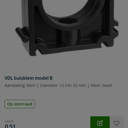
Naam
Samenvatting
Beoordeling
Beoordeling versturen
VDL buisklem model B
Aansluiting: klem | Diameter: 12 t/m 32 mm | Kleur: zwart
Op voorraad
vanaf
€
0,51