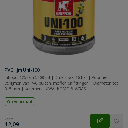
PVC lijm Uni-100
Inhoud: 125 t/m 5000 ml | Druk: max. 16 bar | Voor het
verlijmen van PVC buizen, moffen en fittingen | Diameter: tot
315 mm | Keurmerk: KIWA, KOMO & WRAS
Op voorraad
vanaf
€
12,09