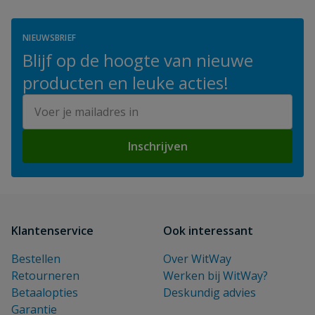
NIEUWSBRIEF
Blijf op de hoogte van nieuwe
producten en leuke acties!
E-mailadres
Inschrijven
Klantenservice
Ook interessant
Bestellen
Over WitWay
Retourneren
Werken bij WitWay?
Betaalopties
Deskundig advies
Garantie