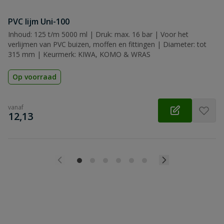
PVC lijm Uni-100
Inhoud: 125 t/m 5000 ml | Druk: max. 16 bar | Voor het
verlijmen van PVC buizen, moffen en fittingen | Diameter: tot
315 mm | Keurmerk: KIWA, KOMO & WRAS
Op voorraad
vanaf
€
12,13