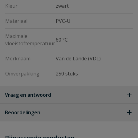
Kleur
zwart
Materiaal
PVC-U
Maximale
60 °C
vloeistoftemperatuur
Merknaam
Van de Lande (VDL)
Omverpakking
250 stuks
Vraag en antwoord
Geen vragen
Beoordelingen
Heb je zelf ook een vraag over
Stel jouw
Bijpassende producten