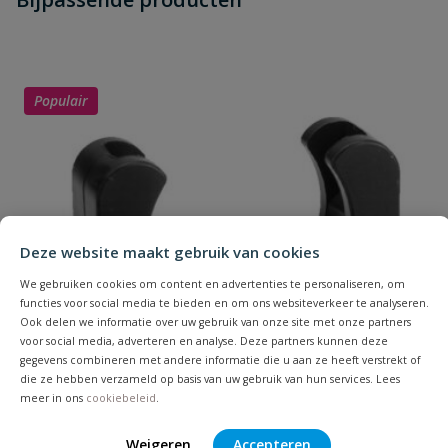
Schrijf zelf een beoordeling
vraag
dit product?
Je beoordeelt:
VDL PVC lijmkap 12 mm PN 16
Uw waardering:
Populair
Deze website maakt gebruik van cookies
Naam
We gebruiken cookies om content en advertenties te personaliseren, om
functies voor social media te bieden en om ons websiteverkeer te analyseren.
Samenvatting
Ook delen we informatie over uw gebruik van onze site met onze partners
voor social media, adverteren en analyse. Deze partners kunnen deze
gegevens combineren met andere informatie die u aan ze heeft verstrekt of
Beoordeling
die ze hebben verzameld op basis van uw gebruik van hun services. Lees
meer in ons
cookiebeleid
.
Weigeren
Accepteren