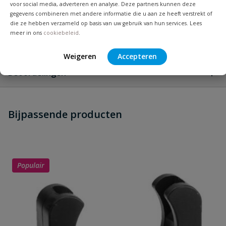
voor social media, adverteren en analyse. Deze partners kunnen deze
Omverpakking
90 stuks
gegevens combineren met andere informatie die u aan ze heeft verstrekt of
die ze hebben verzameld op basis van uw gebruik van hun services. Lees
meer in ons
cookiebeleid
.
Vraag en antwoord
Weigeren
Accepteren
Geen vragen
Beoordelingen
Heb je zelf ook een vraag over
Stel jouw
Bijpassende producten
Schrijf zelf een beoordeling
vraag
dit product?
Je beoordeelt:
VDL PVC t-stuk 50 x 32 x 50 mm 90°
PN 10
Populair
Uw waardering: