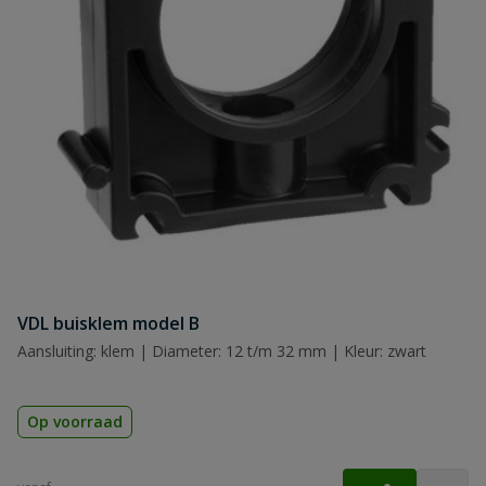
Naam
Samenvatting
Beoordeling
VDL buisklem model B
Beoordeling versturen
Aansluiting: klem | Diameter: 12 t/m 32 mm | Kleur: zwart
Op voorraad