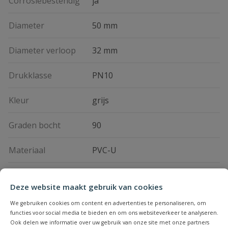
Corrosiebestendig
ja
Diameter
50 mm
Diameter verloop
32 mm
Drukklasse
PN10
Kleur
grijs
Graden bocht
90
Materiaal
PVC-U
Maximale
60 °C
Deze website maakt gebruik van cookies
vloeistoftemperatuur
We gebruiken cookies om content en advertenties te personaliseren, om
Merknaam
Van de Lande (VDL)
functies voor social media te bieden en om ons websiteverkeer te analyseren.
Ook delen we informatie over uw gebruik van onze site met onze partners