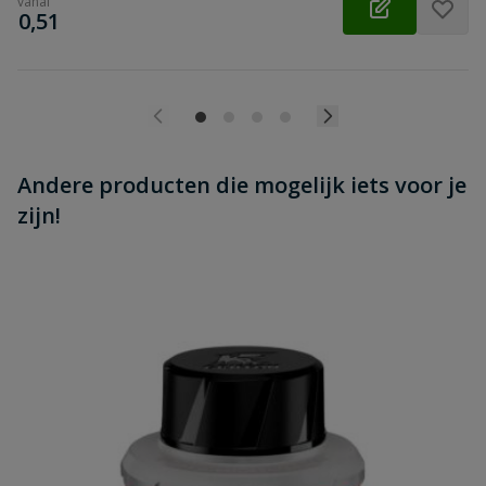
vanaf
€
0,51
Andere producten die mogelijk iets voor je
zijn!