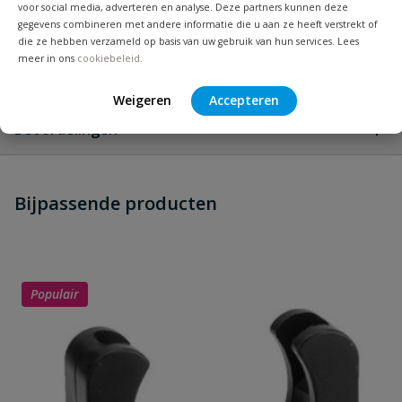
voor social media, adverteren en analyse. Deze partners kunnen deze
Omverpakking
50 stuks
gegevens combineren met andere informatie die u aan ze heeft verstrekt of
die ze hebben verzameld op basis van uw gebruik van hun services. Lees
meer in ons
cookiebeleid
.
Vraag en antwoord
Weigeren
Accepteren
Geen vragen
Beoordelingen
Heb je zelf ook een vraag over
Stel jouw
Bijpassende producten
Schrijf zelf een beoordeling
vraag
dit product?
Je beoordeelt:
VDL PVC t-stuk 63 x 32 x 63 mm 90°
PN 16
Populair
Uw waardering: