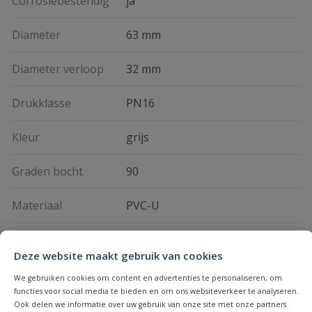
Corrosiebestendig
ja
Diameter
63 mm
Diameter verloop
32 mm
Drukklasse
PN16
Kleur
grijs
Graden bocht
90
Materiaal
PVC-U
Maximale
60 °C
Deze website maakt gebruik van cookies
vloeistoftemperatuur
We gebruiken cookies om content en advertenties te personaliseren, om
Merknaam
Van de Lande (VDL)
functies voor social media te bieden en om ons websiteverkeer te analyseren.
Ook delen we informatie over uw gebruik van onze site met onze partners