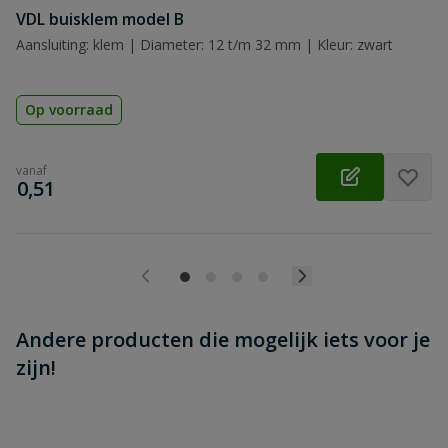
Beoordeling versturen
VDL buisklem model B
Aansluiting: klem | Diameter: 12 t/m 32 mm | Kleur: zwart
Op voorraad
vanaf
€
0,51
Andere producten die mogelijk iets voor je
zijn!