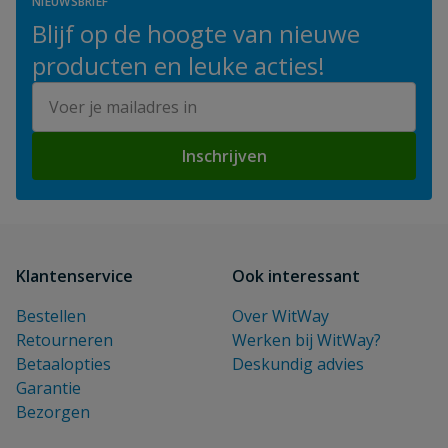
NIEUWSBRIEF
Blijf op de hoogte van nieuwe
producten en leuke acties!
E-mailadres
Inschrijven
Klantenservice
Ook interessant
Bestellen
Over WitWay
Retourneren
Werken bij WitWay?
Betaalopties
Deskundig advies
Garantie
Bezorgen