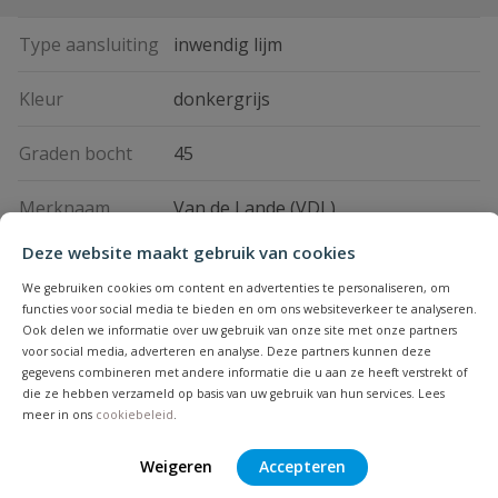
Type aansluiting
inwendig lijm
Kleur
donkergrijs
Graden bocht
45
Merknaam
Van de Lande (VDL)
Deze website maakt gebruik van cookies
Vraag en antwoord
We gebruiken cookies om content en advertenties te personaliseren, om
functies voor social media te bieden en om ons websiteverkeer te analyseren.
Geen vragen
Ook delen we informatie over uw gebruik van onze site met onze partners
Beoordelingen
voor social media, adverteren en analyse. Deze partners kunnen deze
gegevens combineren met andere informatie die u aan ze heeft verstrekt of
die ze hebben verzameld op basis van uw gebruik van hun services. Lees
Heb je zelf ook een vraag over
meer in ons
cookiebeleid
.
Stel jouw
Bijpassende producten
Schrijf zelf een beoordeling
vraag
dit product?
Weigeren
Accepteren
Je beoordeelt:
VDL bocht 45°