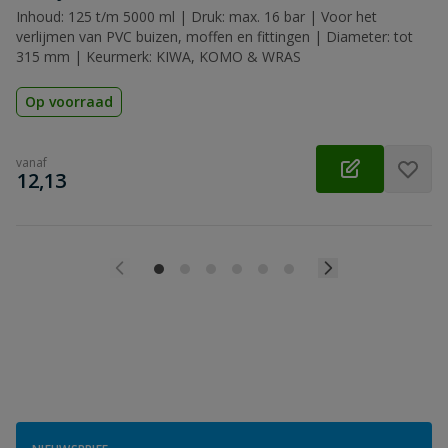
Inhoud: 125 t/m 5000 ml | Druk: max. 16 bar | Voor het
verlijmen van PVC buizen, moffen en fittingen | Diameter: tot
315 mm | Keurmerk: KIWA, KOMO & WRAS
Op voorraad
vanaf
€
12,13