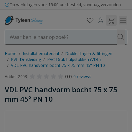
Ga naar de inhoud
Bezorging in binnen- en buitenland
Op werkdagen voor 15:00 uur besteld, vandaag verzonden
Home
/
Installatiemateriaal
/
Drukleidingen & fittingen
/
PVC Drukleiding
/
PVC Druk hulpstukken (VDL)
/
VDL PVC handvorm bocht 75 x 75 mm 45° PN 10
0.0
-
Artikel 2403
0 reviews
VDL PVC handvorm bocht 75 x 75
mm 45° PN 10