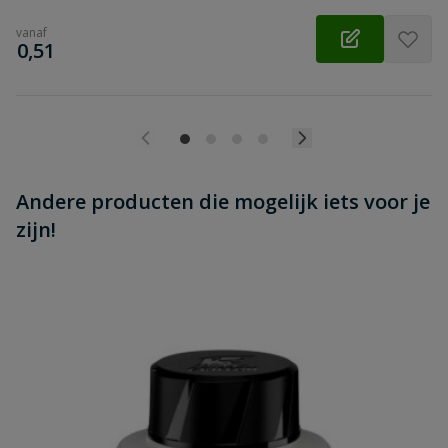
vanaf
€
0,51
Andere producten die mogelijk iets voor je
zijn!