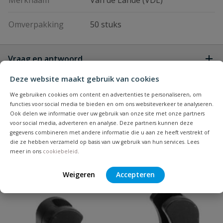
Merknaam
Van de Lande (VDL)
Omverpakking
50 stuks
Vraag en antwoord
Geen vragen
Deze website maakt gebruik van cookies
Beoordelingen
We gebruiken cookies om content en advertenties te personaliseren, om
functies voor social media te bieden en om ons websiteverkeer te analyseren.
Heb je zelf ook een vraag over
Ook delen we informatie over uw gebruik van onze site met onze partners
Stel jouw
voor social media, adverteren en analyse. Deze partners kunnen deze
Bijpassende producten
Schrijf zelf een beoordeling
vraag
dit product?
gegevens combineren met andere informatie die u aan ze heeft verstrekt of
die ze hebben verzameld op basis van uw gebruik van hun services. Lees
Je beoordeelt:
VDL PVC handvorm bocht 75 x 75
meer in ons
cookiebeleid
.
mm 45° PN 10
Weigeren
Accepteren
Populair
Uw waardering: