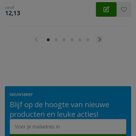
vanaf
€
12,13
NIEUWSBRIEF
Blijf op de hoogte van nieuwe
producten en leuke acties!
E-mailadres