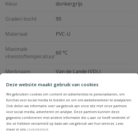
Kleur
donkergrijs
Graden bocht
90
Materiaal
PVC-U
Maximale
60 °C
vloeistoftemperatuur
Merknaam
Van de Lande (VDL)
Deze website maakt gebruik van cookies
Omverpakking
100 stuks
We gebruiken cookies om content en advertenties te personaliseren, om
functies voor social media te bieden en om ons websiteverkeer te analyseren.
Ook delen we informatie over uw gebruik van onze site met onze partners
Vraag en antwoord
voor social media, adverteren en analyse. Deze partners kunnen deze
gegevens combineren met andere informatie die u aan ze heeft verstrekt of
Geen vragen
die ze hebben verzameld op basis van uw gebruik van hun services. Lees
Beoordelingen
meer in ons
cookiebeleid
.