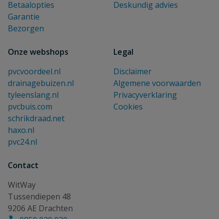
Betaalopties
Deskundig advies
Garantie
Bezorgen
Onze webshops
Legal
pvcvoordeel.nl
Disclaimer
drainagebuizen.nl
Algemene voorwaarden
tyleenslang.nl
Privacyverklaring
pvcbuis.com
Cookies
schrikdraad.net
haxo.nl
pvc24.nl
Contact
WitWay
Tussendiepen 48
9206 AE Drachten