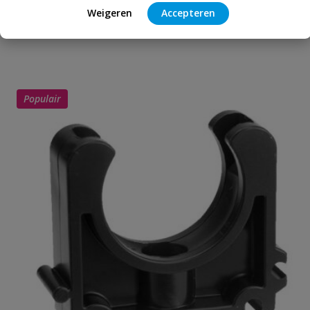
Heb je zelf ook een vraag over
Weigeren
Accepteren
Stel jouw
Bijpassende producten
Schrijf zelf een beoordeling
vraag
dit product?
Je beoordeelt:
VDL PVC handvorm bocht 50 x 50
mm 90° PN 10
Populair
Uw waardering:
Naam
Samenvatting
Beoordeling