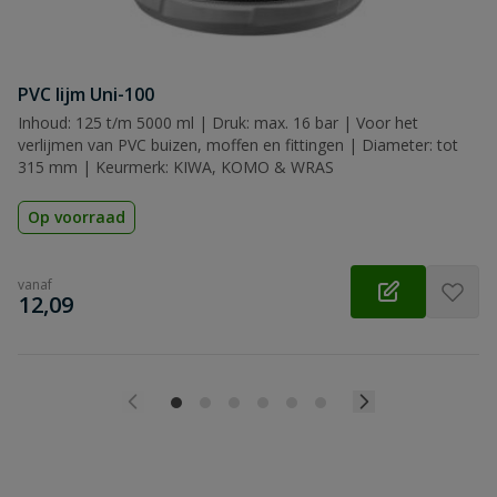
PVC lijm Uni-100
Inhoud: 125 t/m 5000 ml | Druk: max. 16 bar | Voor het
verlijmen van PVC buizen, moffen en fittingen | Diameter: tot
315 mm | Keurmerk: KIWA, KOMO & WRAS
Op voorraad
vanaf
€
12,09