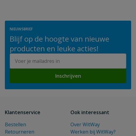
NIEUWSBRIEF
Blijf op de hoogte van nieuwe
producten en leuke acties!
E-mailadres
Inschrijven
Klantenservice
Ook interessant
Bestellen
Over WitWay
Retourneren
Werken bij WitWay?