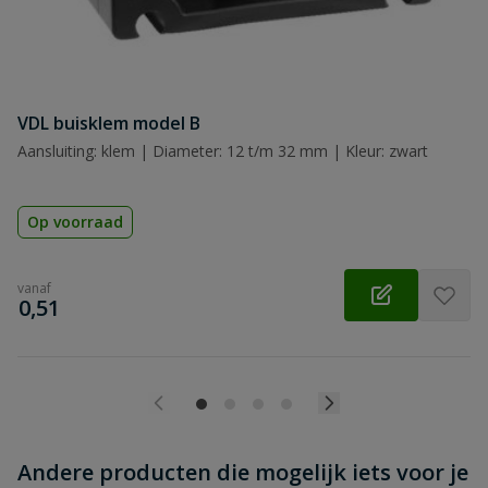
VDL buisklem model B
Beoordeling versturen
Aansluiting: klem | Diameter: 12 t/m 32 mm | Kleur: zwart
Op voorraad
vanaf
€
0,51
Andere producten die mogelijk iets voor je