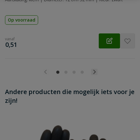
Op voorraad
vanaf
€
0,51
Andere producten die mogelijk iets voor je
zijn!