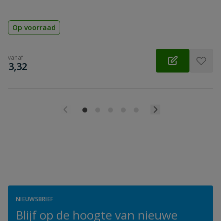
Op voorraad
vanaf
€
3,32
NIEUWSBRIEF
Blijf op de hoogte van nieuwe