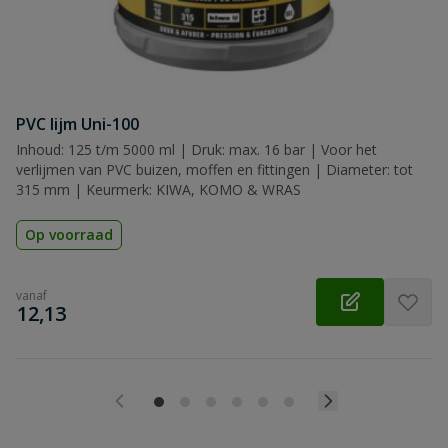
PVC lijm Uni-100
Inhoud: 125 t/m 5000 ml | Druk: max. 16 bar | Voor het
verlijmen van PVC buizen, moffen en fittingen | Diameter: tot
315 mm | Keurmerk: KIWA, KOMO & WRAS
Op voorraad
vanaf
€
12,13