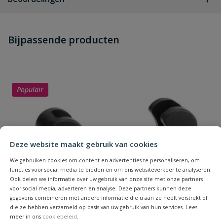
Heb je zelf ook een vraag over
Stel jouw
Bijpassende producten
Schrijf zelf een beoordeling
vraag
dit product?
Je beoordeelt:
VDL PVC doorvoer 110 / 125 mm lijm
Uw waardering:
Populair
Deze website maakt gebruik van cookies
We gebruiken cookies om content en advertenties te personaliseren, om
Naam
functies voor social media te bieden en om ons websiteverkeer te analyseren.
Ook delen we informatie over uw gebruik van onze site met onze partners
voor social media, adverteren en analyse. Deze partners kunnen deze
Samenvatting
gegevens combineren met andere informatie die u aan ze heeft verstrekt of
die ze hebben verzameld op basis van uw gebruik van hun services. Lees
meer in ons
cookiebeleid
.