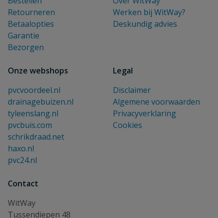
Bestellen
Over WitWay
Retourneren
Werken bij WitWay?
Betaalopties
Deskundig advies
Garantie
Bezorgen
Onze webshops
Legal
pvcvoordeel.nl
Disclaimer
drainagebuizen.nl
Algemene voorwaarden
tyleenslang.nl
Privacyverklaring
pvcbuis.com
Cookies
schrikdraad.net
haxo.nl
pvc24.nl
Contact
WitWay
Tussendiepen 48